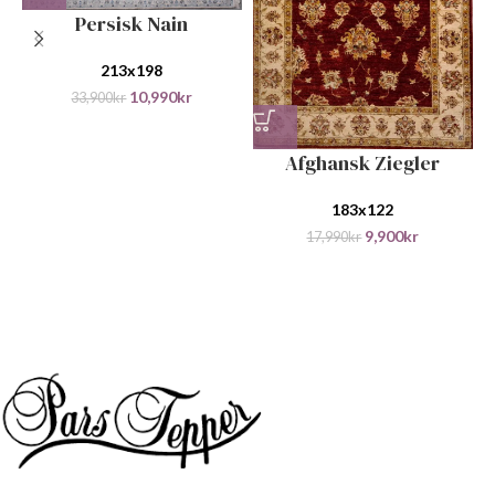
Persisk Nain
213x198
10,990
kr
33,900
kr
Afghansk Ziegler
183x122
9,900
kr
17,990
kr