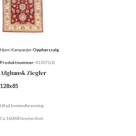
Hjem
Kampanjer
Opphørssalg
Produktnummer:
413071LB
Afghansk Ziegler
128
x
85
Ull på bommullsrenning
Ca 160000 knuter/kvm