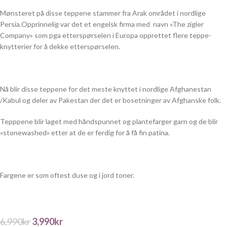
Mønsteret på disse teppene stammer fra Arak området i nordlige
Persia.Opprinnelig var det et engelsk firma med navn «The zigler
Company» som pga etterspørselen i Europa opprettet flere teppe-
knytterier for å dekke etterspørselen.
Nå blir disse teppene for det meste knyttet i nordlige Afghanestan
/Kabul og deler av Pakestan der det er bosetninger av Afghanske folk.
Tepppene blir laget med håndspunnet og plantefarger garn og de blir
«stonewashed» etter at de er ferdig for å få fin patina.
Fargene er som oftest duse og i jord toner.
6,990
kr
3,990
kr