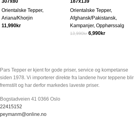
307x80
187x139
Orientalske Tepper
,
Orientalske Tepper
,
Ariana/Khorjin
Afghansk/Pakistansk
,
11,990
kr
Kampanjer
,
Opphørssalg
6,990
kr
13,990
kr
Pars Tepper er kjent for gode priser, service og kompetanse
siden 1978. Vi importerer direkte fra landene hvor teppene blir
fremstilt og har derfor markedes laveste priser.
Bogstadveien 41 0366 Oslo
22415152
peymanm@online.no