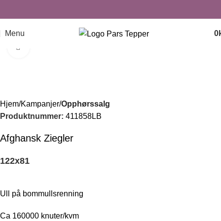
Menu
0
Click to enlarge
-43%
Hjem
Kampanjer
Opphørssalg
Produktnummer:
411858LB
Afghansk Ziegler
122
x
81
Ull på bommullsrenning
Ca 160000 knuter/kvm