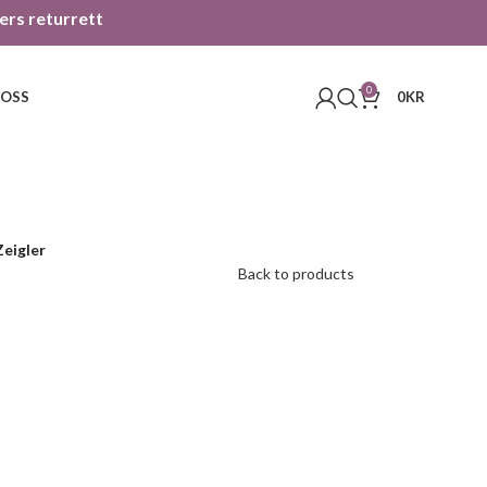
gers returrett
0
 OSS
0
KR
eigler
Back to products