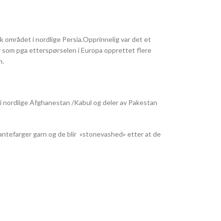
området i nordlige Persia.Opprinnelig var det et
som pga etterspørselen i Europa opprettet flere
n.
 i nordlige Afghanestan /Kabul og deler av Pakestan
ntefarger garn og de blir «stonevashed» etter at de