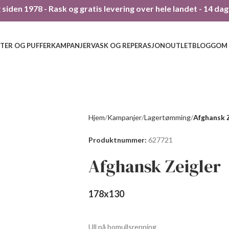
siden 1978 - Rask og gratis levering over hele landet - 14 da
TER OG PUFFER
KAMPANJER
VASK OG REPERASJON
OUTLET
BLOGG
OM
Hjem
Kampanjer
Lagertømming
Afghansk Z
Produktnummer:
627721
Afghansk Zeigler
178
x
130
Ull på bomullsrenning