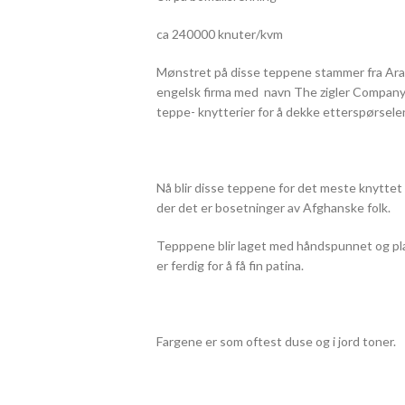
ca 240000 knuter/kvm
Mønstret på disse teppene stammer fra Arak 
engelsk firma med navn The zigler Company 
teppe- knytterier for å dekke etterspørsele
Nå blir disse teppene for det meste knyttet
der det er bosetninger av Afghanske folk.
Tepppene blir laget med håndspunnet og pla
er ferdig for å få fin patina.
Fargene er som oftest duse og i jord toner.