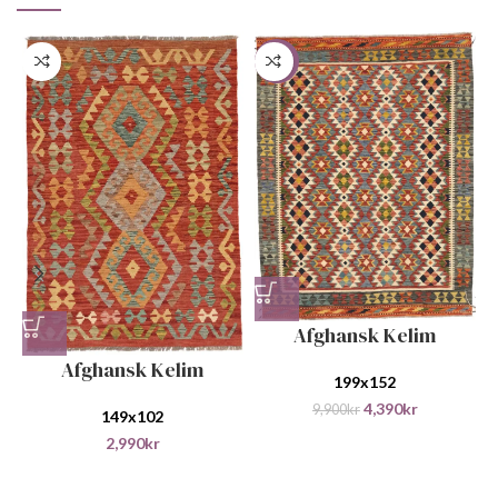
-56%
Afghansk Kelim
Afghansk Kelim
199x152
4,390
kr
9,900
kr
149x102
2,990
kr