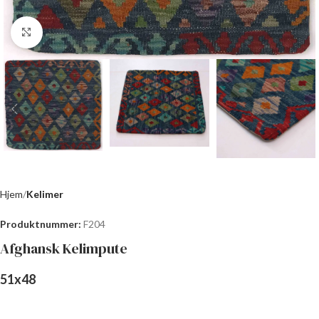
Click to enlarge
Hjem
Kelimer
Produktnummer:
F204
Afghansk Kelimpute
51
x
48