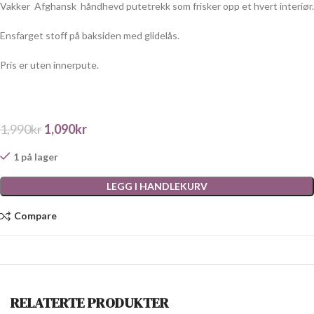
Vakker
Afghansk
håndhevd putetrekk som frisker opp et hvert interiør.
Ensfarget stoff på baksiden med glidelås.
Pris er uten innerpute.
1,990
kr
1,090
kr
1 på lager
LEGG I HANDLEKURV
Compare
RELATERTE PRODUKTER