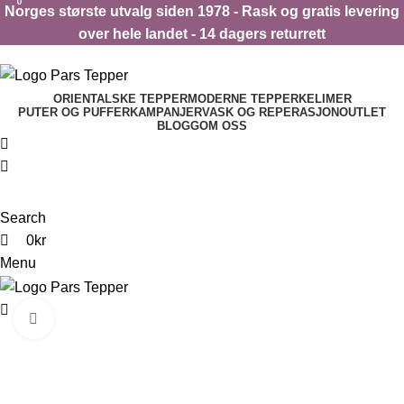
0
0
Norges største utvalg siden 1978 - Rask og gratis levering
over hele landet - 14 dagers returrett
ORIENTALSKE TEPPER
MODERNE TEPPER
KELIMER
PUTER OG PUFFER
KAMPANJER
VASK OG REPERASJON
OUTLET
BLOGG
OM OSS
Search
0
kr
Menu
0
kr
Click to enlarge