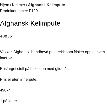
Hjem
Kelimer
Afghansk Kelimpute
Produktnummer:
F199
Afghansk Kelimpute
40
x
36
Vakker
Afghansk
håndhevd putetrekk som frisker opp et hvert
interiør.
Ensfarget stoff på baksiden med glidelås.
Pris er uten innerpute.
490
kr
1 på lager