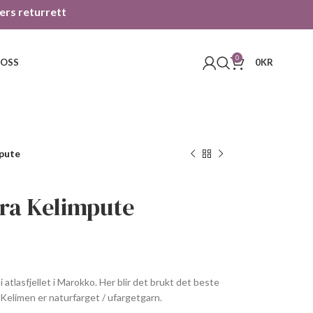
gers returrett
0
 OSS
0
KR
pute
ra Kelimpute
atlasfjellet i Marokko. Her blir det brukt det beste
 Kelimen er naturfarget / ufargetgarn.