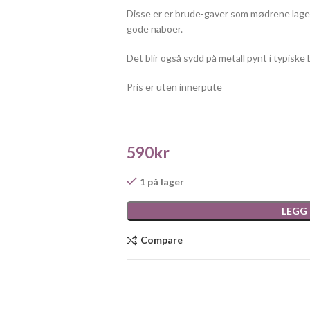
Disse er er brude-gaver som mødrene lager
gode naboer.
Det blir også sydd på metall pynt i typiske
Pris er uten innerpute
590
kr
1 på lager
LEGG
Compare