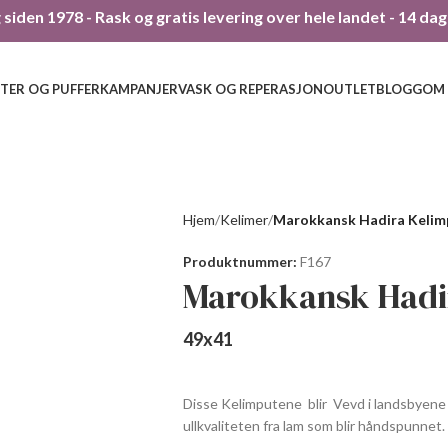
siden 1978 - Rask og gratis levering over hele landet - 14 da
TER OG PUFFER
KAMPANJER
VASK OG REPERASJON
OUTLET
BLOGG
OM
Hjem
Kelimer
Marokkansk Hadira Kelim
Produktnummer:
F167
Marokkansk Hadi
49
x
41
Disse Kelimputene blir Vevd i landsbyene i 
ullkvaliteten fra lam som blir håndspunnet.