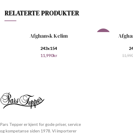
RELATERTE PRODUKTER
Afghansk Kelim
Afgha
LEGG I HANDLEKURV
LEGG I HANDLEKU
-33%
243x154
2
11,990
kr
11,99
Pars Tepper er kjent for gode priser, service
og kompetanse siden 1978. Vi importerer