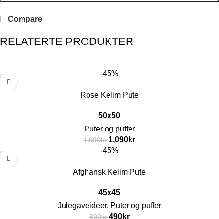
Compare
RELATERTE PRODUKTER
-45%
Rose Kelim Pute
50x50
Puter og puffer
1,090
kr
1,990
kr
-45%
Afghansk Kelim Pute
45x45
Julegaveideer
,
Puter og puffer
490
kr
890
kr