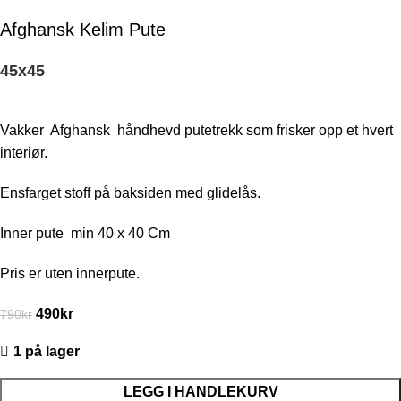
Afghansk Kelim Pute
45
x
45
Vakker
Afghansk
håndhevd putetrekk som frisker opp et hvert
interiør.
Ensfarget stoff på baksiden med glidelås.
Inner pute min 40 x 40 Cm
Pris er uten innerpute.
490
kr
790
kr
1 på lager
LEGG I HANDLEKURV