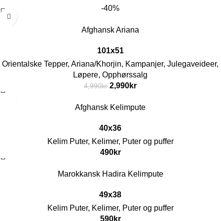
-40%
Afghansk Ariana
101x51
Orientalske Tepper
,
Ariana/Khorjin
,
Kampanjer
,
Julegaveideer
,
Løpere
,
Opphørssalg
2,990
kr
4,990
kr
Afghansk Kelimpute
40x36
Kelim Puter
,
Kelimer
,
Puter og puffer
490
kr
Marokkansk Hadira Kelimpute
49x38
Kelim Puter
,
Kelimer
,
Puter og puffer
590
kr