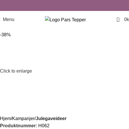
0
Menu
0
k
-38%
Click to enlarge
Hjem
Kampanjer
Julegaveideer
Produktnummer:
H062