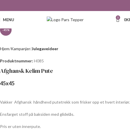
Click to enlarge
0
MENU
0
K
-45%
Hjem
Kampanjer
Julegaveideer
Produktnummer:
H085
Afghansk Kelim Pute
45
x
45
Vakker
Afghansk
håndhevd putetrekk som frisker opp et hvert interiør.
Ensfarget stoff på baksiden med glidelås.
Pris er uten innerpute.