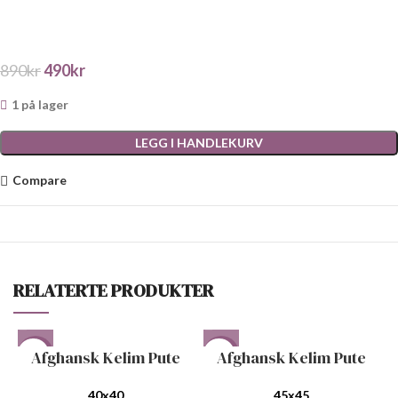
890
kr
490
kr
1 på lager
LEGG I HANDLEKURV
Compare
RELATERTE PRODUKTER
Afghansk Kelim Pute
Afghansk Kelim Pute
-38%
-38%
40x40
45x45