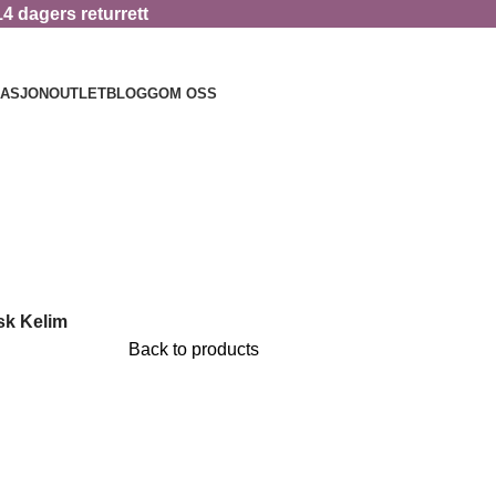
14 dagers returrett
RASJON
OUTLET
BLOGG
OM OSS
sk Kelim
Back to products