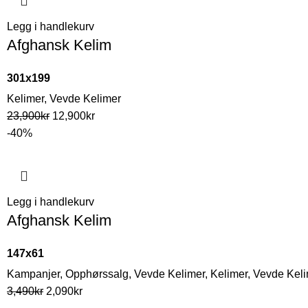
Legg i handlekurv
Afghansk Kelim
301x199
Kelimer
,
Vevde Kelimer
23,900
kr
12,900
kr
-40%
Legg i handlekurv
Afghansk Kelim
147x61
Kampanjer
,
Opphørssalg
,
Vevde Kelimer
,
Kelimer
,
Vevde Keli
3,490
kr
2,090
kr