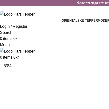
Norges største utv
ORIENTALSKE TEPPER
MODER
Login / Register
Search
0
items
0
kr
Menu
0
items
0
kr
-53%