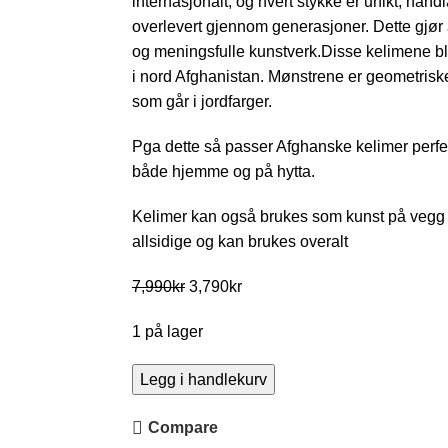
internasjonalt, og hvert stykke er unikt, hånd
overlevert gjennom generasjoner. Dette gjør 
og meningsfulle kunstverk.Disse kelimene 
i nord Afghanistan. Mønstrene er geometrisk
som går i jordfarger.
Pga dette så passer Afghanske kelimer perfek
både hjemme og på hytta.
Kelimer kan også brukes som kunst på vegg 
allsidige og kan brukes overalt
7,990
kr
3,790
kr
1 på lager
Legg i handlekurv
Compare