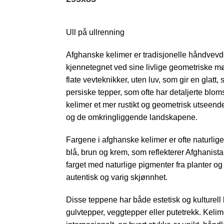
Ull på ullrenning
Afghanske kelimer er tradisjonelle håndvevde
kjennetegnet ved sine livlige geometriske mø
flate vevteknikker, uten luv, som gir en glatt, s
persiske tepper, som ofte har detaljerte blo
kelimer et mer rustikt og geometrisk utseende
og de omkringliggende landskapene.
Fargene i afghanske kelimer er ofte naturlig
blå, brun og krem, som reflekterer Afghanis
farget med naturlige pigmenter fra planter o
autentisk og varig skjønnhet.
Disse teppene har både estetisk og kulturell
gulvtepper, veggtepper eller putetrekk. Kelim