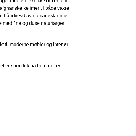
laget med en teknikk som er blitt
afghanske kelimer til både vakre
blir håndvevd av nomadestammer
e med fine og duse naturfarger
t til moderne møbler og interiør
eller som duk på bord der er