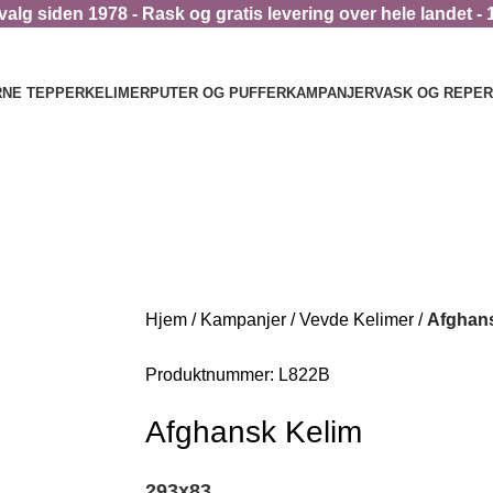
alg siden 1978 - Rask og gratis levering over hele landet - 
NE TEPPER
KELIMER
PUTER OG PUFFER
KAMPANJER
VASK OG REPE
Hjem
Kampanjer
Vevde Kelimer
Afghan
Produktnummer:
L822B
Afghansk Kelim
293
x
83