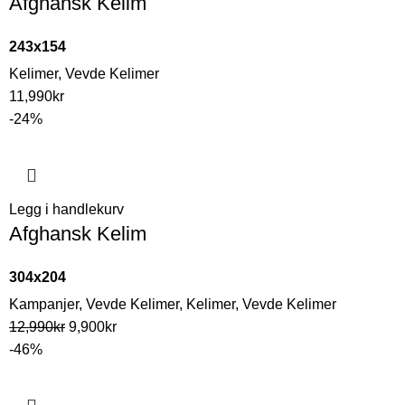
Afghansk Kelim
243x154
Kelimer
,
Vevde Kelimer
11,990
kr
-24%
Legg i handlekurv
Afghansk Kelim
304x204
Kampanjer
,
Vevde Kelimer
,
Kelimer
,
Vevde Kelimer
12,990
kr
9,900
kr
-46%