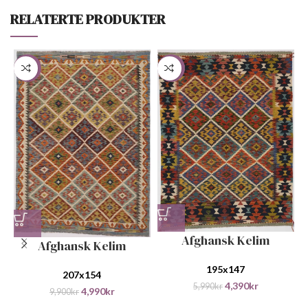
RELATERTE PRODUKTER
-50%
-27%
Afghansk Kelim
Afghansk Kelim
195x147
207x154
4,390
kr
5,990
kr
4,990
kr
9,900
kr