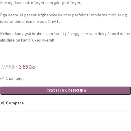
fine og duse naturfarger som går i jordfarger.
Pga dette så passer Afghanske kelimer perfekt til moderne møbler og
interiør både hjemme og på hytta.
Kelimer kan også brukes som kunst på vegg eller som duk på bord der er
allsidige og kan brukes overalt
7,990
kr
3,890
kr
1 på lager
LEGG I HANDLEKURV
Compare