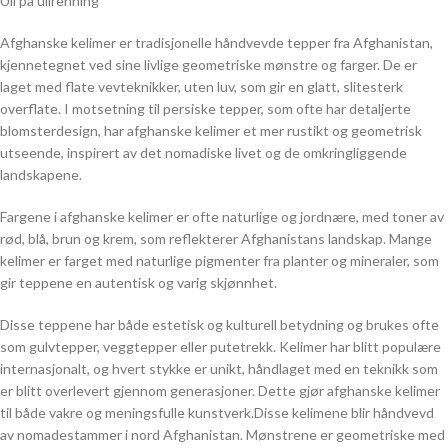
Ull på ullrenning
Afghanske kelimer er tradisjonelle håndvevde tepper fra Afghanistan,
kjennetegnet ved sine livlige geometriske mønstre og farger. De er
laget med flate vevteknikker, uten luv, som gir en glatt, slitesterk
overflate. I motsetning til persiske tepper, som ofte har detaljerte
blomsterdesign, har afghanske kelimer et mer rustikt og geometrisk
utseende, inspirert av det nomadiske livet og de omkringliggende
landskapene.
Fargene i afghanske kelimer er ofte naturlige og jordnære, med toner av
rød, blå, brun og krem, som reflekterer Afghanistans landskap. Mange
kelimer er farget med naturlige pigmenter fra planter og mineraler, som
gir teppene en autentisk og varig skjønnhet.
Disse teppene har både estetisk og kulturell betydning og brukes ofte
som gulvtepper, veggtepper eller putetrekk. Kelimer har blitt populære
internasjonalt, og hvert stykke er unikt, håndlaget med en teknikk som
er blitt overlevert gjennom generasjoner. Dette gjør afghanske kelimer
til både vakre og meningsfulle kunstverk.Disse kelimene blir håndvevd
av nomadestammer i nord Afghanistan. Mønstrene er geometriske med