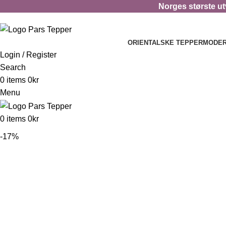
Norges største utv
ORIENTALSKE TEPPER
MODER
Login / Register
Search
0
items
0
kr
Menu
0
items
0
kr
-17%