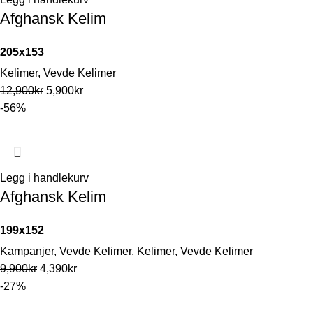
Afghansk Kelim
205x153
Kelimer
,
Vevde Kelimer
12,900
kr
5,900
kr
-56%
Legg i handlekurv
Afghansk Kelim
199x152
Kampanjer
,
Vevde Kelimer
,
Kelimer
,
Vevde Kelimer
9,900
kr
4,390
kr
-27%