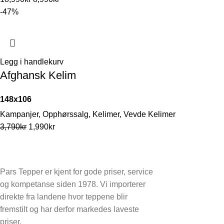
-47%
Legg i handlekurv
Afghansk Kelim
148x106
Kampanjer
,
Opphørssalg
,
Kelimer
,
Vevde Kelimer
3,790
kr
1,990
kr
Pars Tepper er kjent for gode priser, service
og kompetanse siden 1978. Vi importerer
direkte fra landene hvor teppene blir
fremstilt og har derfor markedes laveste
priser.