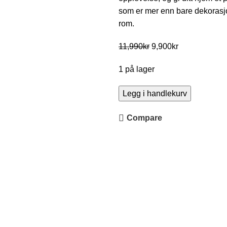
som er mer enn bare dekorasjon 
rom.
11,990
kr
9,900
kr
1 på lager
Legg i handlekurv
Compare