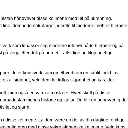
stan håndvever disse kelimene med ull på ullrenning.
 fine, dempede naturfarger, ideelle til moderne møbler hjemme
stverk som tilpasser seg moderne interiør både hjemme og på
 på vegg eller duk på bordet – allsidige og tilgjengelige
pper; de er kunstverk som gir ethvert rom en subtil touch av
deres allsidighet, velg dem for tidløs skjønnhet og karakter.
ppell, men også en varm atmosfære. Hvert skritt på disse
nomadestammenes historie og kultur. De blir en uunnværlig del
isitet og sjarm.
 i disse kelimene. La dem være en del av din daglige romlige
t personlig preg med disse vakre afghanske kelimene. Velg kunst