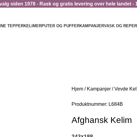
alg siden 1978 - Rask og gratis levering over hele landet - 
NE TEPPER
KELIMER
PUTER OG PUFFER
KAMPANJER
VASK OG REPE
Hjem
Kampanjer
Vevde Kel
Produktnummer:
L684B
Afghansk Kelim
243
x
188