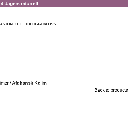
14 dagers returrett
RASJON
OUTLET
BLOGG
OM OSS
imer
Afghansk Kelim
Back to products