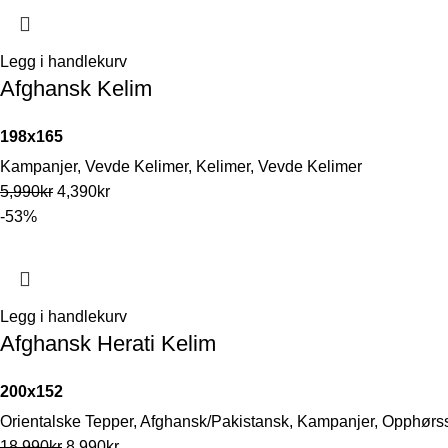
Legg i handlekurv
Afghansk Kelim
198x165
Kampanjer
,
Vevde Kelimer
,
Kelimer
,
Vevde Kelimer
5,990
kr
4,390
kr
-53%
Legg i handlekurv
Afghansk Herati Kelim
200x152
Orientalske Tepper
,
Afghansk/Pakistansk
,
Kampanjer
,
Opphørs
18,990
kr
8,990
kr