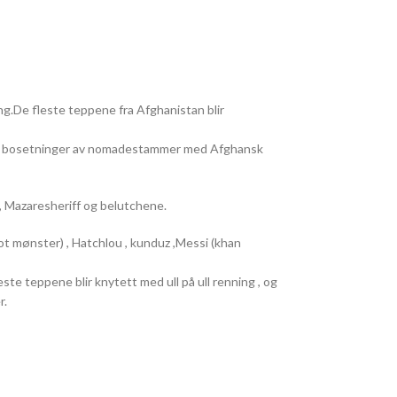
ng.De fleste teppene fra Afghanistan blir
er bosetninger av nomadestammer med Afghansk
, Mazaresheriff og belutchene.
t mønster) , Hatchlou , kunduz ,Messi (khan
ste teppene blir knytett med ull på ull renning , og
r.