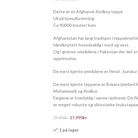
Dette er et Afghansk Andkoy teppe
Ull på bomullsrenning
Ca 90000 knuter/ kvm
Afghanistan har lang tradisjon i teppeknytti
håndknytett hovedsaklig i nord og vest.
Og i grense-områdene i Pakestan der det 
opprinnelse.
De mest kjente områdene er Herat , kunduz 
De mest kjente teppene er Bokara (elefantfo
Mohammad) og Andkoi.
Fargene er hvedsklig i varme rødtoner. De fle
er meget robuste og slitesterke bruksteppe
17,990
kr
29,900
kr
1 på lager