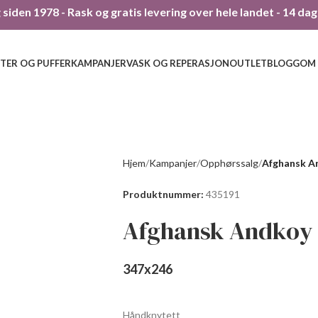
siden 1978 - Rask og gratis levering over hele landet - 14 da
TER OG PUFFER
KAMPANJER
VASK OG REPERASJON
OUTLET
BLOGG
OM
Hjem
Kampanjer
Opphørssalg
Afghansk A
Produktnummer:
435191
Afghansk Andkoy
347
x
246
Håndknytett