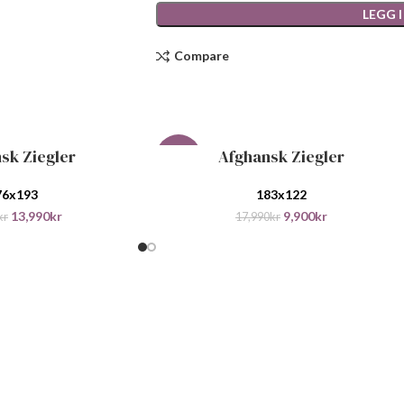
LEGG 
Compare
sk Ziegler
Afghansk Ziegler
RV
LEGG I HANDLEKURV
-45%
76x193
183x122
13,990
kr
9,900
kr
kr
17,990
kr