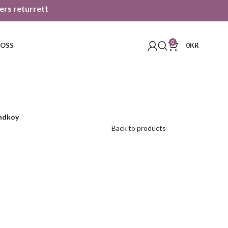
gers returrett
0
 OSS
0
KR
ndkoy
Back to products