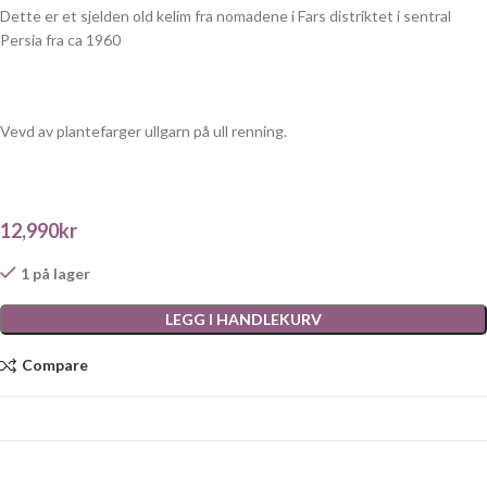
Dette er et sjelden old kelim fra nomadene i Fars distriktet i sentral
Persia fra ca 1960
Vevd av plantefarger ullgarn på ull renning.
12,990
kr
1 på lager
LEGG I HANDLEKURV
Compare