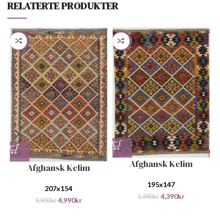
RELATERTE PRODUKTER
-50%
-27%
Afghansk Kelim
Afghansk Kelim
195x147
207x154
4,390
kr
5,990
kr
4,990
kr
9,900
kr