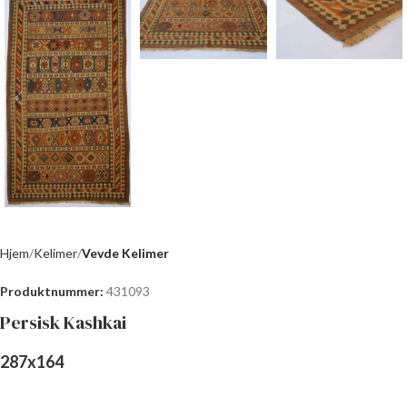
Hjem
Kelimer
Vevde Kelimer
Produktnummer:
431093
Persisk Kashkai
287
x
164