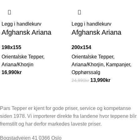
-44%
Legg i handlekurv
Legg i handlekurv
Afghansk Ariana
Afghansk Ariana
198x155
200x154
Orientalske Tepper
,
Orientalske Tepper
,
Ariana/Khorjin
Ariana/Khorjin
,
Kampanjer
,
16,990
kr
Opphørssalg
13,990
kr
24,990
kr
Pars Tepper er kjent for gode priser, service og kompetanse
siden 1978. Vi importerer direkte fra landene hvor teppene blir
fremstilt og har derfor markedes laveste priser.
Bogstadveien 41 0366 Oslo