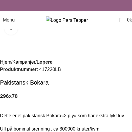
0
Menu
0
k
Click to enlarge
-33%
Hjem
Kampanjer
Løpere
Produktnummer:
417220LB
Pakistansk Bokara
296
x
78
Dette er et pakistansk Bokara«3 ply» som har ekstra tykt luv.
Ull på bommullsrenning , ca 300000 knuter/kvm