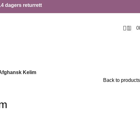
14 dagers returrett
0
0
Afghansk Kelim
Back to products
im