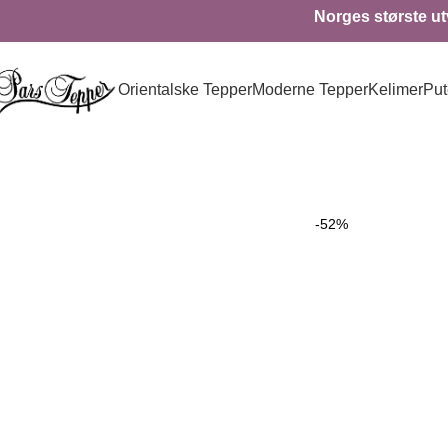
Norges største utv
Orientalske Tepper
Moderne Tepper
Kelimer
Put
-52%