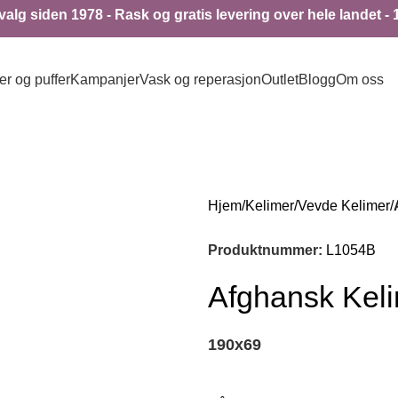
alg siden 1978 - Rask og gratis levering over hele landet - 
er og puffer
Kampanjer
Vask og reperasjon
Outlet
Blogg
Om oss
Hjem
Kelimer
Vevde Kelimer
Produktnummer:
L1054B
Afghansk Kel
190
x
69