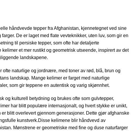
nelle håndvevde tepper fra Afghanistan, kjennetegnet ved sine
farger. De er laget med flate vevteknikker, uten luv, som gir en
tsetning til persiske tepper, som ofte har detaljerte
kelimer et mer rustikt og geometrisk utseende, inspirert av det
gliggende landskapene.
 ofte naturlige og jordnære, med toner av rød, blå, brun og
stans landskap. Mange kelimer er farget med naturlige
aler, som gir teppene en autentisk og varig skjønnhet.
k og kulturell betydning og brukes ofte som gulvtepper,
imer har blitt populære internasjonalt, og hvert stykke er unikt,
er blitt overlevert gjennom generasjoner. Dette gjør afghanske
ingsfulle kunstverk.Disse kelimene blir håndvevd av
stan. Mønstrene er geometriske med fine og duse naturfarger