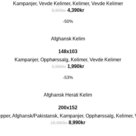
Kampanjer
,
Vevde Kelimer
,
Kelimer
,
Vevde Kelimer
4,390
kr
9,900
kr
-50%
Afghansk Kelim
148x103
Kampanjer
,
Opphørssalg
,
Kelimer
,
Vevde Kelimer
1,990
kr
3,990
kr
-53%
Afghansk Herati Kelim
200x152
epper
,
Afghansk/Pakistansk
,
Kampanjer
,
Opphørssalg
,
Kelimer
,
8,990
kr
18,990
kr