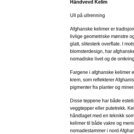
Håndvevd Kelim
Ull på ullrenning
Afghanske kelimer er tradisjo
livlige geometriske mønstre og 
glatt, slitesterk overflate. I mo
blomsterdesign, har afghanske 
nomadiske livet og de omkrin
Fargene i afghanske kelimer er
krem, som reflekterer Afghani
pigmenter fra planter og miner
Disse teppene har både estetis
veggtepper eller putetrekk. Kel
håndlaget med en teknikk som 
kelimer til både vakre og men
nomadestammer i nord Afghani