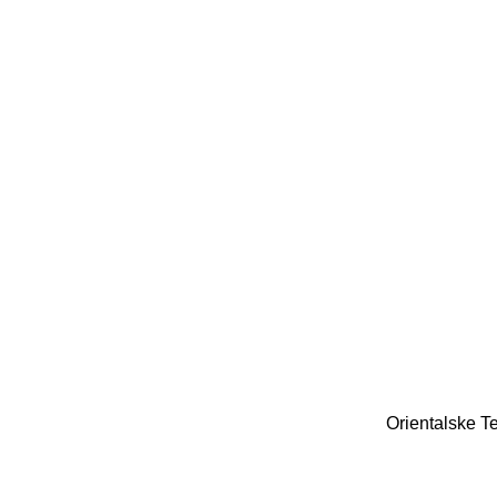
LEGG I HANDLEKURV
LEGG I HANDLEKURV
Orientalske T