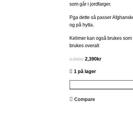
som går i jordfarger.
Pga dette så passer Afghanske
og på hytta.
Kelimer kan også brukes som k
brukes overalt
2,390
kr
4,990
kr
1 på lager
Compare