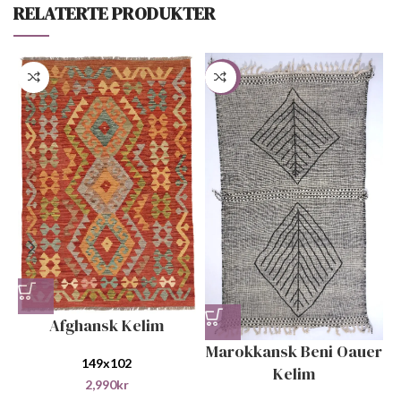
RELATERTE PRODUKTER
-80%
Afghansk Kelim
Marokkansk Beni Oauer
149x102
Kelim
2,990
kr