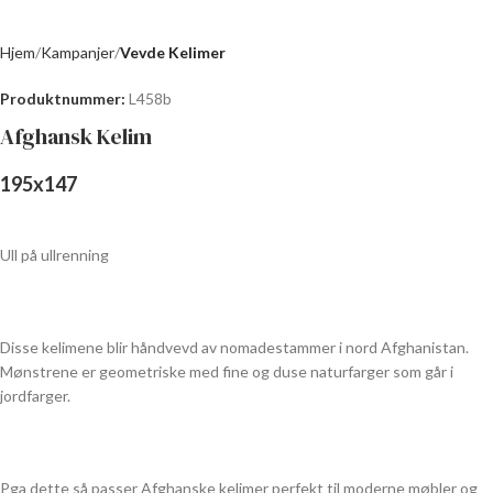
Hjem
Kampanjer
Vevde Kelimer
Produktnummer:
L458b
Afghansk Kelim
195
x
147
Ull på ullrenning
Disse kelimene blir håndvevd av nomadestammer i nord Afghanistan.
Mønstrene er geometriske med fine og duse naturfarger som går i
jordfarger.
Pga dette så passer Afghanske kelimer perfekt til moderne møbler og