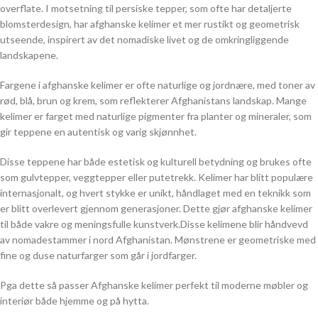
overflate. I motsetning til persiske tepper, som ofte har detaljerte
blomsterdesign, har afghanske kelimer et mer rustikt og geometrisk
utseende, inspirert av det nomadiske livet og de omkringliggende
landskapene.
Fargene i afghanske kelimer er ofte naturlige og jordnære, med toner av
rød, blå, brun og krem, som reflekterer Afghanistans landskap. Mange
kelimer er farget med naturlige pigmenter fra planter og mineraler, som
gir teppene en autentisk og varig skjønnhet.
Disse teppene har både estetisk og kulturell betydning og brukes ofte
som gulvtepper, veggtepper eller putetrekk. Kelimer har blitt populære
internasjonalt, og hvert stykke er unikt, håndlaget med en teknikk som
er blitt overlevert gjennom generasjoner. Dette gjør afghanske kelimer
til både vakre og meningsfulle kunstverk.Disse kelimene blir håndvevd
av nomadestammer i nord Afghanistan. Mønstrene er geometriske med
fine og duse naturfarger som går i jordfarger.
Pga dette så passer Afghanske kelimer perfekt til moderne møbler og
interiør både hjemme og på hytta.