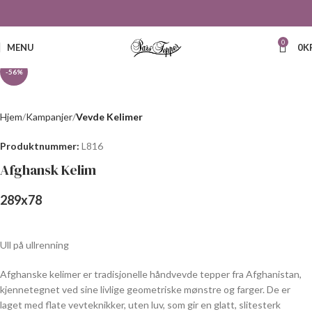
Click to enlarge
0
MENU
0
K
-56%
Hjem
Kampanjer
Vevde Kelimer
Produktnummer:
L816
Afghansk Kelim
289
x
78
Ull på ullrenning
Afghanske kelimer er tradisjonelle håndvevde tepper fra Afghanistan,
kjennetegnet ved sine livlige geometriske mønstre og farger. De er
laget med flate vevteknikker, uten luv, som gir en glatt, slitesterk