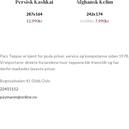
Persisk Kashkai
Afghansk Kelim
-33%
287x164
242x174
12,990
kr
7,990
kr
11,990
kr
Pars Tepper er kjent for gode priser, service og kompetanse siden 1978.
Vi importerer direkte fra landene hvor teppene blir fremstilt og har
derfor markedes laveste priser.
Bogstadveien 41 0366 Oslo
22415152
peymanm@online.no