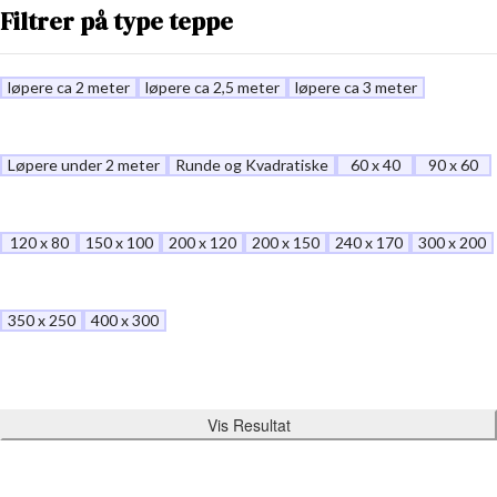
Filtrer på type teppe
løpere ca 2 meter
løpere ca 2,5 meter
løpere ca 3 meter
Løpere under 2 meter
Runde og Kvadratiske
60 x 40
90 x 60
120 x 80
150 x 100
200 x 120
200 x 150
240 x 170
300 x 200
350 x 250
400 x 300
Vis Resultat