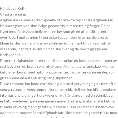
Håndvevd Kelim
Ull på ullrenning
Afghanske kelimer er tradisjonelle håndvevde tepper fra Afghanistan,
kjennetegnet ved sine livlige geometriske mønstre og farger. De er
laget med flate vevteknikker, uten luv, som gir en glatt, slitesterk
overflate. I motsetning til persiske tepper, som ofte har detaljerte
blomsterdesign, har afghanske kelimer et mer rustikt og geometrisk
utseende, inspirert av det nomadiske livet og de omkringliggende
landskapene.
Fargene i afghanske kelimer er ofte naturlige og jordnære, med toner av
rød, blå, brun og krem, som reflekterer Afghanistans landskap. Mange
kelimer er farget med naturlige pigmenter fra planter og mineraler, som
gir teppene en autentisk og varig skjønnhet.
Disse teppene har både estetisk og kulturell betydning og brukes ofte
som gulvtepper, veggtepper eller putetrekk. Kelimer har blitt populære
internasjonalt, og hvert stykke er unikt, håndlaget med en teknikk som
er blitt overlevert gjennom generasjoner. Dette gjør afghanske kelimer
til både vakre og meningsfulle kunstverk.Disse kelimene blir håndvevd
av nomadestammer i nord Afghanistan. Mønstrene er geometriske med