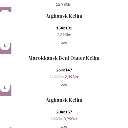
12,990
kr
Afghansk Kelim
154x101
2,390
kr
-80%
Marokkansk Beni Oauer Kelim
260x147
2,398
kr
11,990
kr
-50%
Afghansk Kelim
204x157
3,990
kr
7,990
kr
-43%