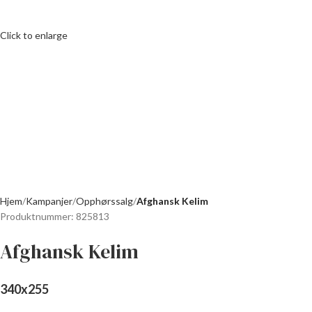
Click to enlarge
Hjem
Kampanjer
Opphørssalg
Afghansk Kelim
Produktnummer:
825813
Afghansk Kelim
340
x
255