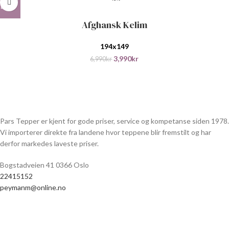
Afghansk Kelim
194x149
3,990
kr
6,990
kr
Pars Tepper er kjent for gode priser, service og kompetanse siden 1978.
Vi importerer direkte fra landene hvor teppene blir fremstilt og har
derfor markedes laveste priser.
Bogstadveien 41 0366 Oslo
22415152
peymanm@online.no