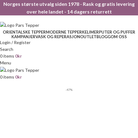
Norges største utvalg siden 1978 - Rask og gratis levering
over hele landet - 14 dagers returrett
ORIENTALSKE TEPPER
MODERNE TEPPER
KELIMER
PUTER OG PUFFER
KAMPANJER
VASK OG REPERASJON
OUTLET
BLOGG
OM OSS
Login / Register
Search
0
items
0
kr
Menu
0
items
0
kr
-47%