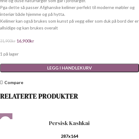
fine og duse naturfarger som går i jordfarger.
Pga dette så passer Afghanske kelimer perfekt til moderne møbler og
interiør både hjemme og på hytta.
Kelimer kan også brukes som kunst på vegg eller som duk på bord der er
allsidige og kan brukes overalt
16,900
kr
31,900
kr
1 på lager
LEGG I HANDLEKURV
Compare
RELATERTE PRODUKTER
Persisk Kashkai
287x164