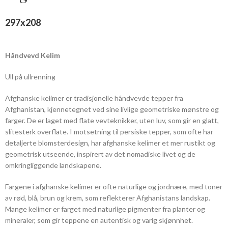
297
x
208
Håndvevd Kelim
Ull på ullrenning
Afghanske kelimer er tradisjonelle håndvevde tepper fra
Afghanistan, kjennetegnet ved sine livlige geometriske mønstre og
farger. De er laget med flate vevteknikker, uten luv, som gir en glatt,
slitesterk overflate. I motsetning til persiske tepper, som ofte har
detaljerte blomsterdesign, har afghanske kelimer et mer rustikt og
geometrisk utseende, inspirert av det nomadiske livet og de
omkringliggende landskapene.
Fargene i afghanske kelimer er ofte naturlige og jordnære, med toner
av rød, blå, brun og krem, som reflekterer Afghanistans landskap.
Mange kelimer er farget med naturlige pigmenter fra planter og
mineraler, som gir teppene en autentisk og varig skjønnhet.