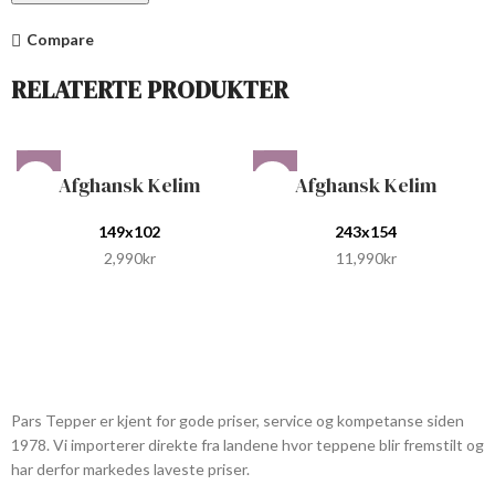
Compare
RELATERTE PRODUKTER
Afghansk Kelim
Afghansk Kelim
149x102
243x154
2,990
kr
11,990
kr
Pars Tepper er kjent for gode priser, service og kompetanse siden
1978. Vi importerer direkte fra landene hvor teppene blir fremstilt og
har derfor markedes laveste priser.