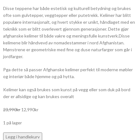
Disse teppene har både estetisk og kulturell betydning og brukes
ofte som gulvtepper, veggtepper eller putetrekk. Kelimer har blitt
populære internasjonalt, og hvert stykke er unikt, håndlaget med en
teknikk som er blitt overlevert gjennom generasjoner. Dette gjør
afghanske kelimer til både vakre og meningsfulle kunstverk.Disse
kelimene blir håndvevd av nomadestammer i nord Afghanistan.
Mønstrene er geometriske med fine og duse naturfarger som går i
jordfarger.
Pga dette så passer Afghanske kelimer perfekt til moderne møbler
og interiør både hjemme og på hytta.
Kelimer kan også brukes som kunst på vegg eller som duk på bord
der er allsidige og kan brukes overalt
23,990
kr
12,990
kr
1 på lager
Legg i handlekurv