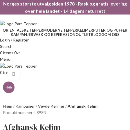
Norges største utvalg siden 1978 - Rask og gratis levering
over hele landet - 14 dagers returrett
ORIENTALSKE TEPPER
MODERNE TEPPER
KELIMER
PUTER OG PUFFER
KAMPANJER
VASK OG REPERASJON
OUTLET
BLOGG
OM OSS
Login / Register
Search
0
items
0
kr
Menu
0
items
0
kr
Click to enlarge
-46%
Hjem
Kampanjer
Vevde Kelimer
Afghansk Kelim
Produktnummer:
L898B
Afghansk Kelim