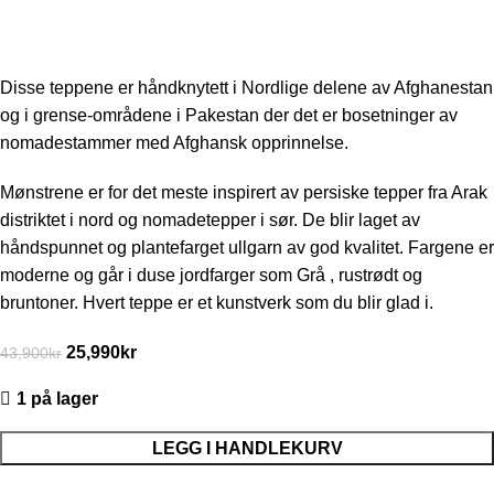
Disse teppene er håndknytett i Nordlige delene av Afghanestan
og i grense-områdene i Pakestan der det er bosetninger av
nomadestammer med Afghansk opprinnelse.
Mønstrene er for det meste inspirert av persiske tepper fra Arak
distriktet i nord og nomadetepper i sør. De blir laget av
håndspunnet og plantefarget ullgarn av god kvalitet. Fargene er
moderne og går i duse jordfarger som Grå , rustrødt og
bruntoner. Hvert teppe er et kunstverk som du blir glad i.
25,990
kr
43,900
kr
1 på lager
LEGG I HANDLEKURV