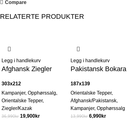
Compare
RELATERTE PRODUKTER
-46%
-50%
Legg i handlekurv
Legg i handlekurv
Afghansk Ziegler
Pakistansk Bokara
303x212
187x139
Kampanjer
,
Opphørssalg
,
Orientalske Tepper
,
Orientalske Tepper
,
Afghansk/Pakistansk
,
Ziegler/Kazak
Kampanjer
,
Opphørssalg
19,900
kr
6,990
kr
36,990
kr
13,990
kr