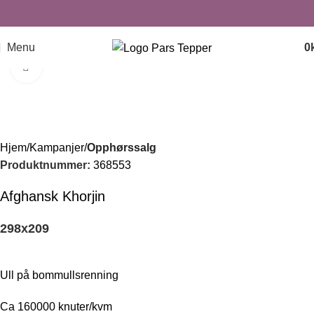
Menu
0
Click to enlarge
-41%
Hjem
Kampanjer
Opphørssalg
Produktnummer:
368553
Afghansk Khorjin
298
x
209
Ull på bommullsrenning
Ca 160000 knuter/kvm