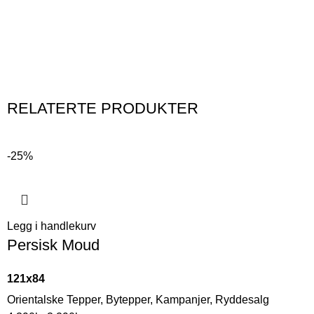
RELATERTE PRODUKTER
-25%
Legg i handlekurv
Persisk Moud
121x84
Orientalske Tepper
,
Bytepper
,
Kampanjer
,
Ryddesalg