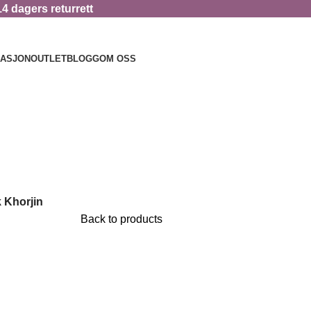
14 dagers returrett
RASJON
OUTLET
BLOGG
OM OSS
 Khorjin
Back to products