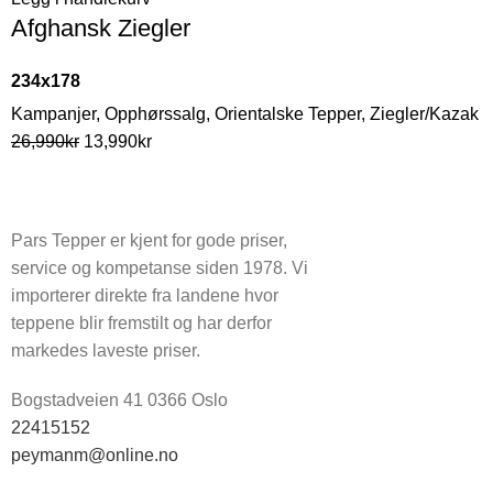
Afghansk Ziegler
234x178
Kampanjer
,
Opphørssalg
,
Orientalske Tepper
,
Ziegler/Kazak
26,990
kr
13,990
kr
Pars Tepper er kjent for gode priser,
service og kompetanse siden 1978. Vi
importerer direkte fra landene hvor
teppene blir fremstilt og har derfor
markedes laveste priser.
Bogstadveien 41 0366 Oslo
22415152
peymanm@online.no