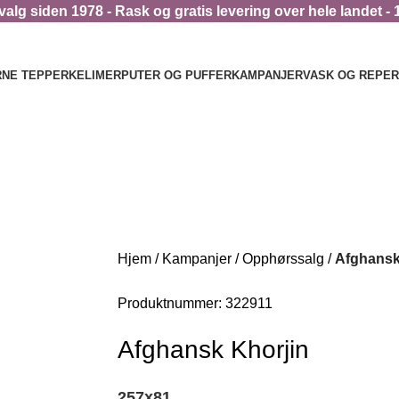
alg siden 1978 - Rask og gratis levering over hele landet - 
NE TEPPER
KELIMER
PUTER OG PUFFER
KAMPANJER
VASK OG REPE
Hjem
Kampanjer
Opphørssalg
Afghansk
Produktnummer:
322911
Afghansk Khorjin
257
x
81