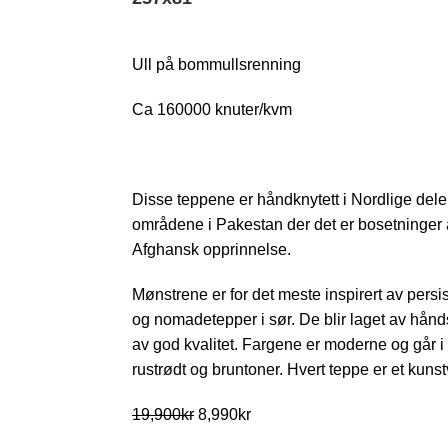
Ull på bommullsrenning
Ca 160000 knuter/kvm
Disse teppene er håndknytett i Nordlige del
områdene i Pakestan der det er bosetning
Afghansk opprinnelse.
Mønstrene er for det meste inspirert av persisk
og nomadetepper i sør. De blir laget av hånd
av god kvalitet. Fargene er moderne og går i
rustrødt og bruntoner. Hvert teppe er et kunst
19,900
kr
8,990
kr