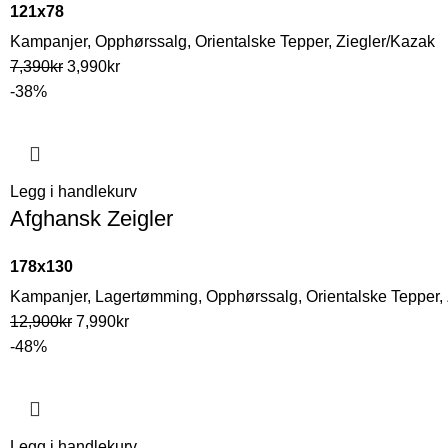
121x78
Kampanjer
,
Opphørssalg
,
Orientalske Tepper
,
Ziegler/Kazak
7,390
kr
3,990
kr
-38%
Legg i handlekurv
Afghansk Zeigler
178x130
Kampanjer
,
Lagertømming
,
Opphørssalg
,
Orientalske Tepper
,
12,900
kr
7,990
kr
-48%
Legg i handlekurv