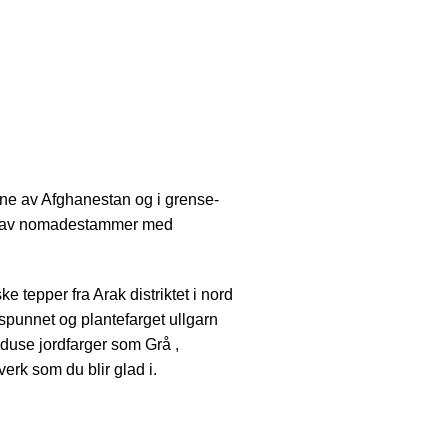
ene av Afghanestan og i grense-
er av nomadestammer med
e tepper fra Arak distriktet i nord
spunnet og plantefarget ullgarn
 duse jordfarger som Grå ,
verk som du blir glad i.