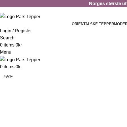
Norges største utv
ORIENTALSKE TEPPER
MODER
Login / Register
Search
0
items
0
kr
Menu
0
items
0
kr
-55%