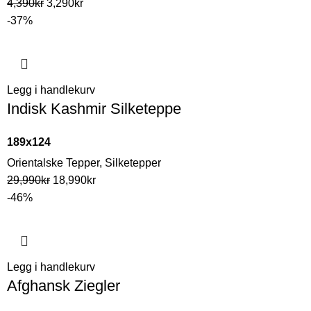
4,390
kr
3,290
kr
-37%
Legg i handlekurv
Indisk Kashmir Silketeppe
189x124
Orientalske Tepper
,
Silketepper
29,990
kr
18,990
kr
-46%
Legg i handlekurv
Afghansk Ziegler