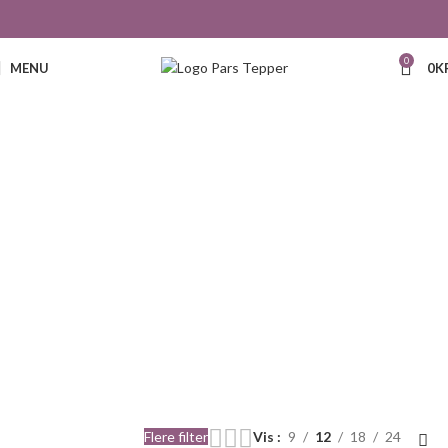
0
MENU
0
K
41
Flere filter
Vis
9
12
18
24