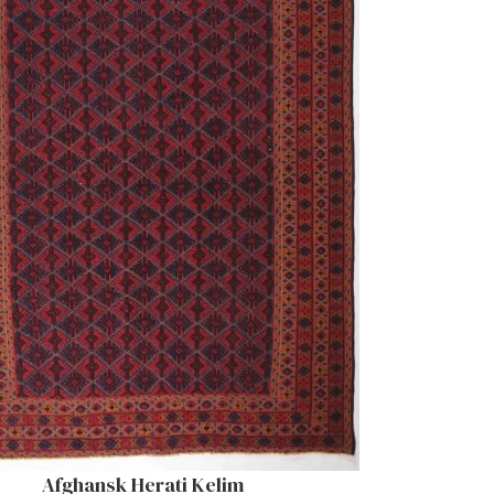
Afghansk Herati Kelim
ANDLEKURV