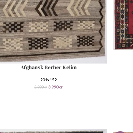
LEGG I H
Afghansk Berber Kelim
 I HANDLEKURV
201x152
3,990
kr
5,990
kr