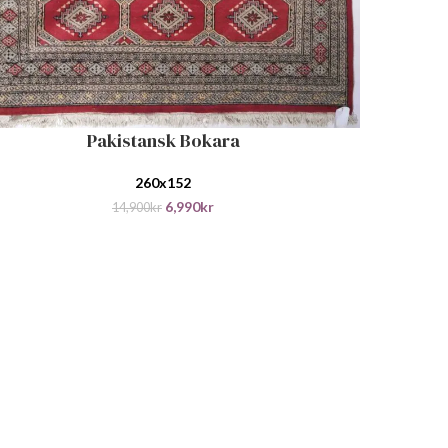
Pakistansk Bokara
 I HANDLEKURV
260x152
6,990
kr
14,900
kr