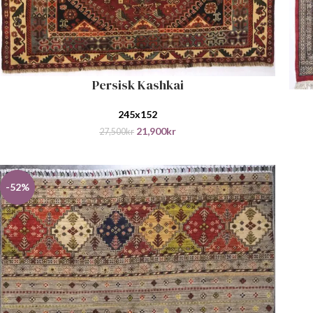
Persisk Kashkai
LEGG I HANDLEKURV
LEGG
245x152
21,900
kr
27,500
kr
-52%