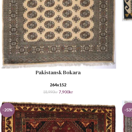
LEGG
Pakistansk Bokara
LEGG I HANDLEKURV
264x152
7,900
kr
18,990
kr
-20%
-53