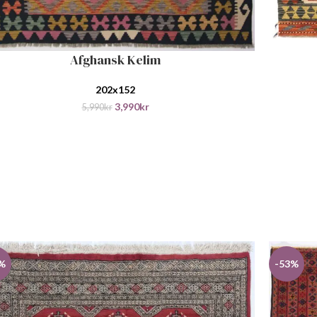
LEGG I H
Afghansk Kelim
 I HANDLEKURV
202x152
3,990
kr
5,990
kr
%
-53%