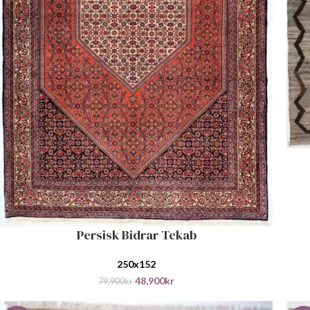
LEGG
Persisk Bidrar Tekab
LEGG I HANDLEKURV
250x152
48,900
kr
79,900
kr