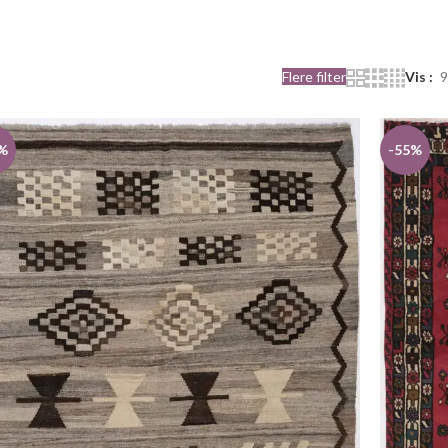
Flere filter
Vis
9
%
-55%