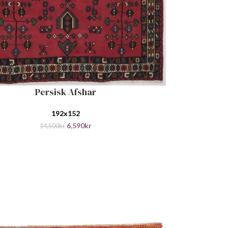
Persisk Afshar
ANDLEKURV
192x152
6,590
kr
14,500
kr