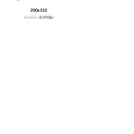
200x152
8,990
kr
18,990
kr