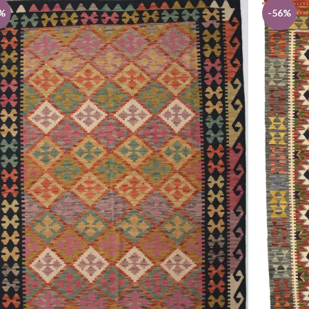
%
-56%