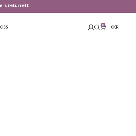
gers returrett
0
 OSS
0
KR