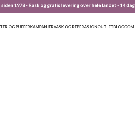
siden 1978 - Rask og gratis levering over hele landet - 14 da
TER OG PUFFER
KAMPANJER
VASK OG REPERASJON
OUTLET
BLOGG
OM
152