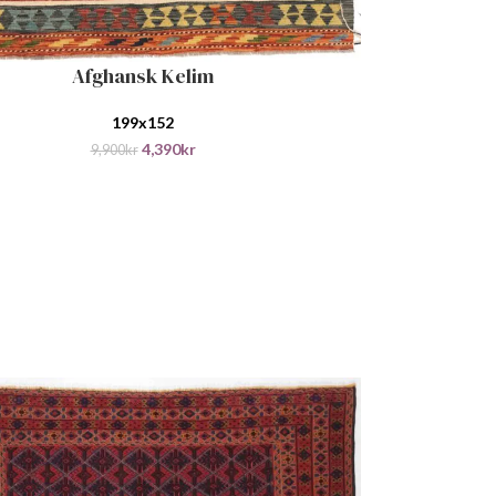
Afghansk Kelim
ANDLEKURV
199x152
4,390
kr
9,900
kr