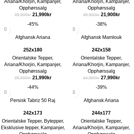
Ariana/Khorjin
,
Kampanjer
,
Ariana/Khorjin
,
Kampanjer
,
Opphørssalg
Opphørssalg
21,990
kr
21,900
kr
39,900
kr
39,900
kr
-45%
-38%
Afghansk Ariana
Afghansk Mamlouk
252x180
242x158
Orientalske Tepper
,
Orientalske Tepper
,
Ariana/Khorjin
,
Kampanjer
,
Ariana/Khorjin
,
Kampanjer
,
Opphørssalg
Opphørssalg
21,990
kr
27,990
kr
39,900
kr
44,900
kr
-44%
-39%
Persisk Tabriz 50 Raj
Afghansk Ariana
242x173
244x177
Orientalske Tepper
,
Bytepper
,
Orientalske Tepper
,
Eksklusive tepper
,
Kampanjer
,
Ariana/Khorjin
,
Kampanjer
,