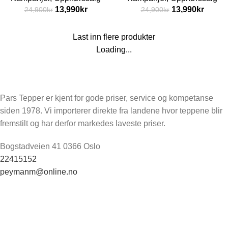
13,990
kr
13,990
kr
24,900
kr
24,900
kr
Last inn flere produkter
Loading...
Pars Tepper er kjent for gode priser, service og kompetanse
siden 1978. Vi importerer direkte fra landene hvor teppene blir
fremstilt og har derfor markedes laveste priser.
Bogstadveien 41 0366 Oslo
22415152
peymanm@online.no