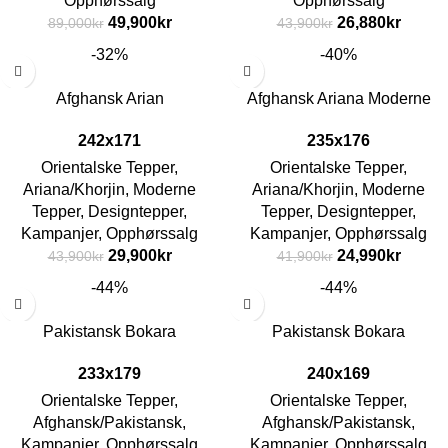
Opphørssalg
Opphørssalg
49,900
kr
26,880
kr
89,000
kr
43,900
kr
-32%
-40%
Afghansk Arian
Afghansk Ariana Moderne
242x171
235x176
Orientalske Tepper
,
Orientalske Tepper
,
Ariana/Khorjin
,
Moderne
Ariana/Khorjin
,
Moderne
Tepper
,
Designtepper
,
Tepper
,
Designtepper
,
Kampanjer
,
Opphørssalg
Kampanjer
,
Opphørssalg
29,900
kr
24,990
kr
43,900
kr
41,900
kr
-44%
-44%
Pakistansk Bokara
Pakistansk Bokara
233x179
240x169
Orientalske Tepper
,
Orientalske Tepper
,
Afghansk/Pakistansk
,
Afghansk/Pakistansk
,
Kampanjer
,
Opphørssalg
Kampanjer
,
Opphørssalg