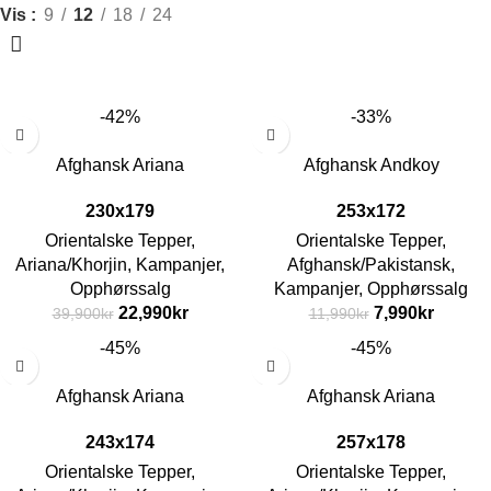
Vis
9
12
18
24
-42%
-33%
Afghansk Ariana
Afghansk Andkoy
230x179
253x172
Orientalske Tepper
,
Orientalske Tepper
,
Ariana/Khorjin
,
Kampanjer
,
Afghansk/Pakistansk
,
Opphørssalg
Kampanjer
,
Opphørssalg
22,990
kr
7,990
kr
39,900
kr
11,990
kr
-45%
-45%
Afghansk Ariana
Afghansk Ariana
243x174
257x178
Orientalske Tepper
,
Orientalske Tepper
,