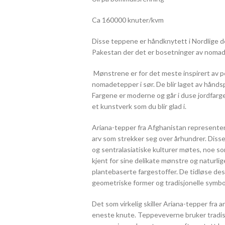
Ca 160000 knuter/kvm
Disse teppene er håndknytett i Nordlige 
Pakestan der det er bosetninger av noma
Mønstrene er for det meste inspirert av pe
nomadetepper i sør. De blir laget av hånds
Fargene er moderne og går i duse jordfarg
et kunstverk som du blir glad i.
Ariana-tepper fra Afghanistan representere
arv som strekker seg over århundrer. Diss
og sentralasiatiske kulturer møtes, noe som
kjent for sine delikate mønstre og naturlig
plantebaserte fargestoffer. De tidløse des
geometriske former og tradisjonelle symbol
Det som virkelig skiller Ariana-tepper fra
eneste knute. Teppeveverne bruker tradisj