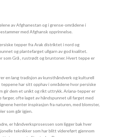
delene av Afghanestan og i grense-områdene i
destammer med Afghansk opprinnelse.
rsiske tepper fra Arak distriktet i nord og
punnet og plantefarget ullgarn av god kvalitet.
er som Grå , rustrødt og bruntoner. Hvert teppe er
r en lang tradisjon av kunsthåndverk og kulturell
e teppene har sitt opphav i områdene hvor persiske
 gir dem et unikt og rikt uttrykk. Ariana-tepper er
e farger, ofte laget av håndspunnet ull farget med
ignene henter inspirasjon fra naturen, med blomster,
er som går igjen.
 andre, er håndverksprosessen som ligger bak hver
onelle teknikker som har blitt videreført gjennom