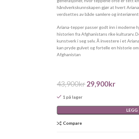
generasjoner, hvor teppene ofte er tett k
håndverkskunnskapen gjør at hvert Ariana-
verdsettes av både samlere og interiørent
Ariana-tepper passer godt inn i moderne h
historien fra Afghanistans rike kulturarv. 
kunstverk i seg selv. Å investere i et Aria
kan pryde gulvet og fortelle en historie om
Afghanistan
43,900
kr
29,900
kr
1 på lager
LEGG
Compare