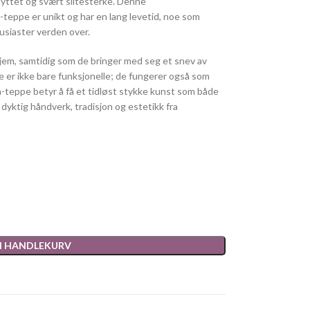
nyttet og svært slitesterke. Denne
teppe er unikt og har en lang levetid, noe som
usiaster verden over.
jem, samtidig som de bringer med seg et snev av
De er ikke bare funksjonelle; de fungerer også som
na-teppe betyr å få et tidløst stykke kunst som både
 dyktig håndverk, tradisjon og estetikk fra
 I HANDLEKURV