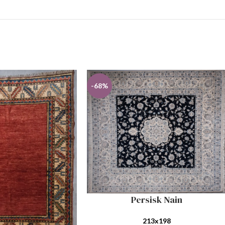
-68%
Persisk Nain
LEGG I HANDLEKURV
213x198