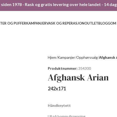
siden 1978 - Rask og gratis levering over hele landet - 14 da
TER OG PUFFER
KAMPANJER
VASK OG REPERASJON
OUTLET
BLOGG
OM
Hjem
Kampanjer
Opphørssalg
Afghansk 
Produktnummer:
354300
Afghansk Arian
242
x
171
Håndknytett
Ull på bommullsrenning