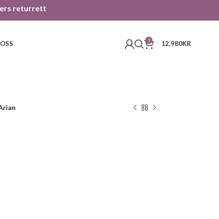
gers returrett
3
 OSS
12,980
KR
Arian