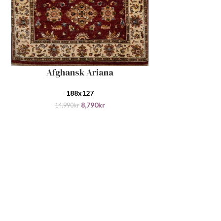
Afghansk Ariana
LEGG I HANDLEKURV
188x127
8,790
kr
14,990
kr