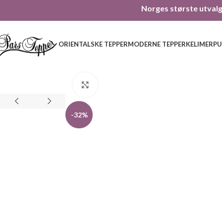
Norges største utvalg 
ORIENTALSKE TEPPER
MODERNE TEPPER
KELIMER
PU
Click to enlarge
-32%