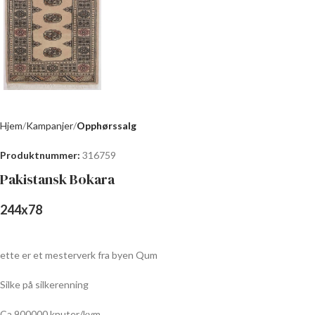
Hjem
Kampanjer
Opphørssalg
Produktnummer:
316759
Pakistansk Bokara
244
x
78
ette er et mesterverk fra byen Qum
Silke på silkerenning
Ca 900000 knuter/kvm