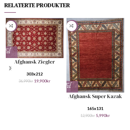
RELATERTE PRODUKTER
-46%
-54%
Afghansk Ziegler
303x212
19,900
kr
36,990
kr
Afghansk Super Kazak
165x131
5,990
kr
12,900
kr