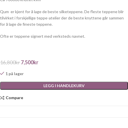
Qum
er kjent for å lage de beste silketeppene. De fleste teppene blir
tilvirket i forskjellige teppe-atelier der de beste knyttene går sammen
for å lage de fineste teppene.
Ofte er teppene signert med verksteds navnet.
16,800
kr
7,500
kr
1 på lager
LEGG I HANDLEKURV
Compare