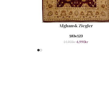
Afghansk Ziegler
LEGG I HANDLEKURV
183x123
6,990
kr
14,900
kr