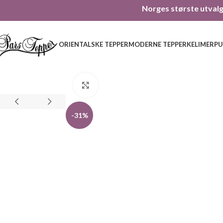
Norges største utvalg 
ORIENTALSKE TEPPER
MODERNE TEPPER
KELIMER
PU
Click to enlarge
-31%