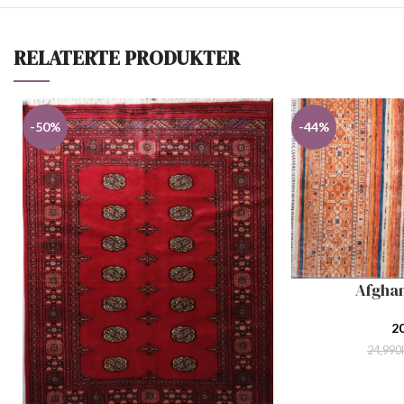
RELATERTE PRODUKTER
-50%
-44%
Afgha
LEGG I HANDLEKU
2
24,990