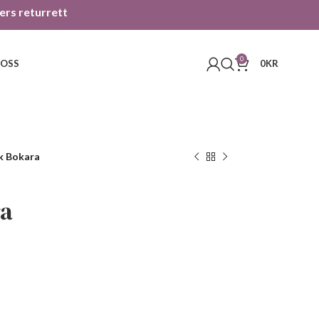
gers returrett
0
 OSS
0
KR
k Bokara
ra