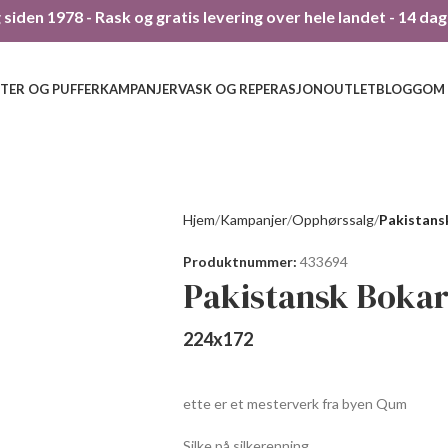
siden 1978 - Rask og gratis levering over hele landet - 14 da
TER OG PUFFER
KAMPANJER
VASK OG REPERASJON
OUTLET
BLOGG
OM
Hjem
Kampanjer
Opphørssalg
Pakistans
Produktnummer:
433694
Pakistansk Boka
224
x
172
ette er et mesterverk fra byen Qum
Silke på silkerenning