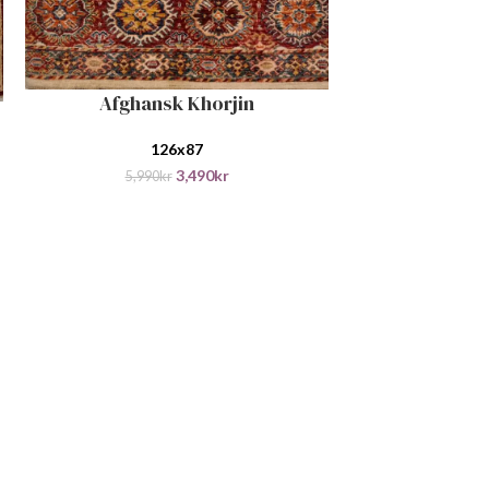
Afghansk Khorjin
LEGG I HANDLEKURV
126x87
3,490
kr
5,990
kr