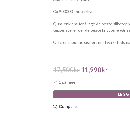
Ca 900000 knuter/kvm
Qum
er kjent for å lage de beste silketeppe
teppe-atelier der de beste knyttene går s
Ofte er teppene signert med verksteds na
17,500
kr
11,990
kr
1 på lager
LEGG
Compare