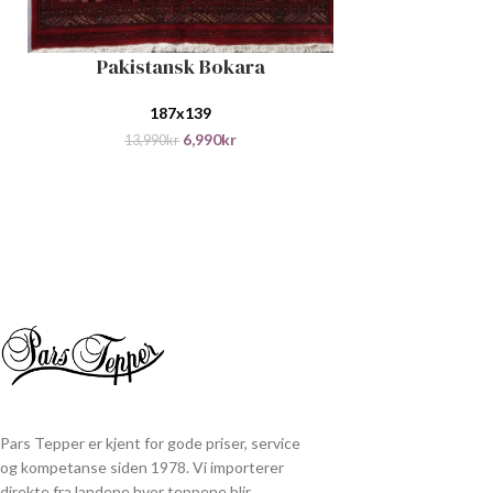
Pakistansk Bokara
LEGG I HANDLEKURV
187x139
6,990
kr
13,990
kr
Pars Tepper er kjent for gode priser, service
og kompetanse siden 1978. Vi importerer
direkte fra landene hvor teppene blir