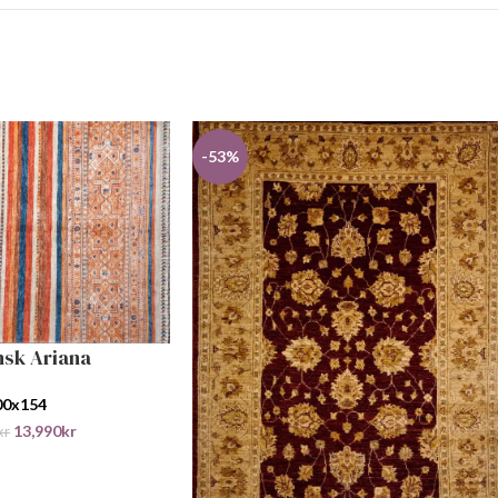
-53%
nsk Ariana
RV
00x154
13,990
kr
kr