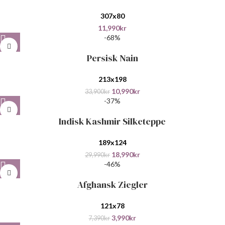
307x80
11,990
kr
-68%
Persisk Nain
213x198
10,990
kr
33,900
kr
-37%
Indisk Kashmir Silketeppe
189x124
18,990
kr
29,990
kr
-46%
Afghansk Ziegler
121x78
3,990
kr
7,390
kr