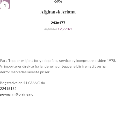
-59%
Afghansk Ariana
243x177
12,990
kr
31,990
kr
Pars Tepper er kjent for gode priser, service og kompetanse siden 1978.
Vi importerer direkte fra landene hvor teppene blir fremstilt og har
derfor markedes laveste priser.
Bogstadveien 41 0366 Oslo
22415152
peymanm@online.no