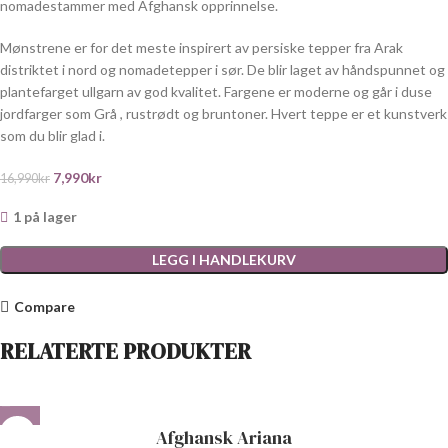
nomadestammer med Afghansk opprinnelse.
Mønstrene er for det meste inspirert av persiske tepper fra Arak
distriktet i nord og nomadetepper i sør. De blir laget av håndspunnet og
plantefarget ullgarn av god kvalitet. Fargene er moderne og går i duse
jordfarger som Grå , rustrødt og bruntoner. Hvert teppe er et kunstverk
som du blir glad i.
7,990
kr
16,990
kr
1 på lager
LEGG I HANDLEKURV
Compare
RELATERTE PRODUKTER
Afghansk Ariana