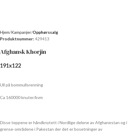
Hjem
Kampanjer
Opphørssalg
Produktnummer:
429413
Afghansk Khorjin
191
x
122
Ull på bommullsrenning
Ca 160000 knuter/kvm
Disse teppene er håndknytett i Nordlige delene av Afghanestan og i
grense-områdene i Pakestan der det er bosetninger av