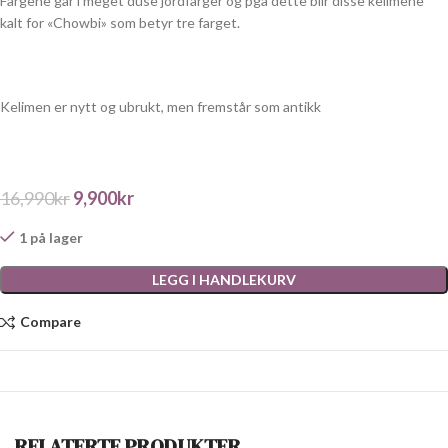
Fargene går i meget duse jordfarger og pga dette blir disse kelimene
kalt for «Chowbi» som betyr tre farget.
Kelimen er nytt og ubrukt, men fremstår som antikk
16,990
kr
9,900
kr
1 på lager
LEGG I HANDLEKURV
Compare
RELATERTE PRODUKTER