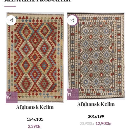
-46%
Afghansk Kelim
Afghansk Kelim
301x199
154x101
12,900
kr
23,900
kr
2,390
kr