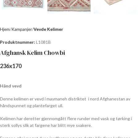
Hjem
Kampanjer
Vevde Kelimer
Produktnummer:
L1081B
Afghansk Kelim Chowbi
236
x
170
Hånd vevd
Denne kelimen er vevd i maymaneh distriktet
i nord Afghanestan av
håndspunnet og plantefarget ull.
Kelimen har deretter gjennomgått flere runder med vask og tørking i
sterk sollys slik at fargene har blitt mye svakere.