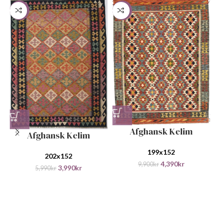
-33%
-56%
Afghansk Kelim
Afghansk Kelim
199x152
202x152
4,390
kr
9,900
kr
3,990
kr
5,990
kr