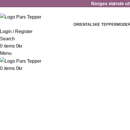
Norges største utv
ORIENTALSKE TEPPER
MODER
Login / Register
Search
0
items
0
kr
Menu
0
items
0
kr