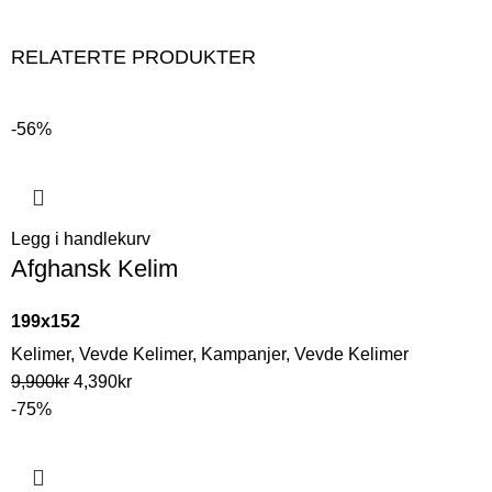
RELATERTE PRODUKTER
-56%
Legg i handlekurv
Afghansk Kelim
199x152
Kelimer
,
Vevde Kelimer
,
Kampanjer
,
Vevde Kelimer
9,900
kr
4,390
kr
-75%