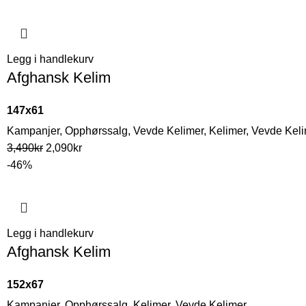
Legg i handlekurv
Afghansk Kelim
147x61
Kampanjer
,
Opphørssalg
,
Vevde Kelimer
,
Kelimer
,
Vevde Keli
3,490
kr
2,090
kr
-46%
Legg i handlekurv
Afghansk Kelim
152x67
Kampanjer
,
Opphørssalg
,
Kelimer
,
Vevde Kelimer