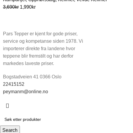
3,690
kr
1,990
kr
Pars Tepper er kjent for gode priser,
service og kompetanse siden 1978. Vi
importerer direkte fra landene hvor
teppene blir fremstilt og har derfor
markedes laveste priser.
Bogstadveien 41 0366 Oslo
22415152
peymanm@online.no
Search