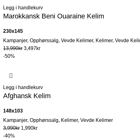
Legg i handlekurv
Marokkansk Beni Ouaraine Kelim
230x145
Kampanjer
,
Opphørssalg
,
Vevde Kelimer
,
Kelimer
,
Vevde Keli
13,990
kr
3,497
kr
-50%
Legg i handlekurv
Afghansk Kelim
148x103
Kampanjer
,
Opphørssalg
,
Kelimer
,
Vevde Kelimer
3,990
kr
1,990
kr
-40%