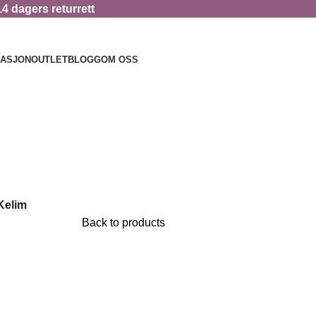
14 dagers returrett
RASJON
OUTLET
BLOGG
OM OSS
Kelim
Back to products