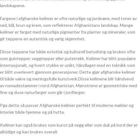
landskapene.
Fargene i afghanske kelimer er ofte naturlige og jordnære, med toner av
rød, blå, brun og krem, som reflekterer Afghanistans landskap. Mange
kelimer er farget med naturlige pigmenter fra planter og mineraler, som
gir teppene en autentisk og varig skjønnhet.
Disse teppene har både estetisk og kulturell betydning og brukes ofte
som gulvtepper, veggtepper eller putetrekk. Kelimer har blitt populære
internasjonalt, og hvert stykke er unikt, håndlaget med en teknikk som
er blitt overlevert gjennom generasjoner. Dette gjør afghanske kelimer
til både vakre og meningsfulle kunstverk.Disse kelimene blir håndvevd
av nomadestammer i nord Afghanistan. Mønstrene er geometriske med
fine og duse naturfarger som går i jordfarger.
Pga dette så passer Afghanske kelimer perfekt til moderne møbler og
interiør både hjemme og på hytta.
Kelimer kan også brukes som kunst på vegg eller som duk på bord der er
allsidige og kan brukes overalt