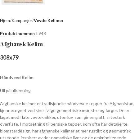
Hjem
Kampanjer
Vevde Kelimer
Produktnummer:
L948
Afghansk Kelim
308
x
79
Håndvevd Kelim
Ull på ullrenning
Afghanske kelimer er tradisjonelle håndvevde tepper fra Afghanistan,
kjennetegnet ved sine livlige geometriske mønstre og farger. De er
laget med flate vevteknikker, uten luv, som gir en glatt, slitesterk
overflate. I motsetning til persiske tepper, som ofte har detaljerte
blomsterdesign, har afghanske kelimer et mer rustikt og geometrisk
utseende, inspirert av det nomadiske livet og de omkringliggende