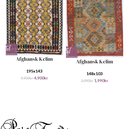
Afghansk Kelim
Afghansk Kelim
195x143
148x103
4,900
kr
9,900
kr
1,990
kr
3,990
kr