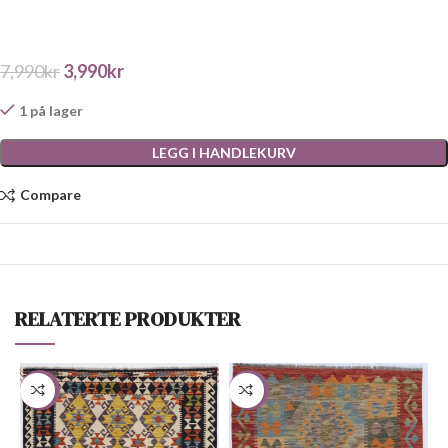
7,990
kr
3,990
kr
1 på lager
LEGG I HANDLEKURV
Compare
RELATERTE PRODUKTER
-51%
-50%