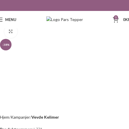
0
MENU
0
K
Click to enlarge
-38%
Hjem
Kampanjer
Vevde Kelimer