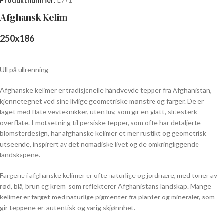
Produktnummer:
L771
Afghansk Kelim
250
x
186
Ull på ullrenning
Afghanske kelimer er tradisjonelle håndvevde tepper fra Afghanistan,
kjennetegnet ved sine livlige geometriske mønstre og farger. De er
laget med flate vevteknikker, uten luv, som gir en glatt, slitesterk
overflate. I motsetning til persiske tepper, som ofte har detaljerte
blomsterdesign, har afghanske kelimer et mer rustikt og geometrisk
utseende, inspirert av det nomadiske livet og de omkringliggende
landskapene.
Fargene i afghanske kelimer er ofte naturlige og jordnære, med toner av
rød, blå, brun og krem, som reflekterer Afghanistans landskap. Mange
kelimer er farget med naturlige pigmenter fra planter og mineraler, som
gir teppene en autentisk og varig skjønnhet.