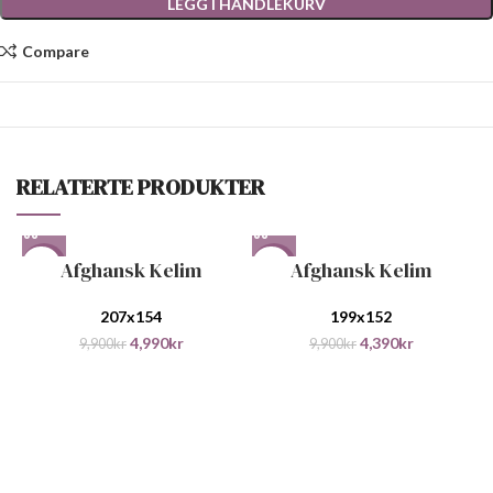
LEGG I HANDLEKURV
Compare
RELATERTE PRODUKTER
Afghansk Kelim
Afghansk Kelim
-50%
-56%
207x154
199x152
4,990
kr
4,390
kr
9,900
kr
9,900
kr