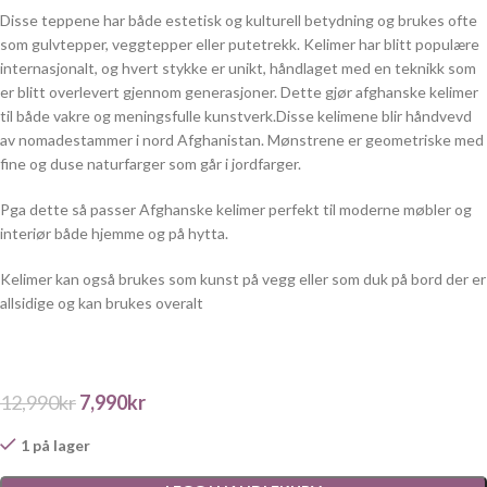
Disse teppene har både estetisk og kulturell betydning og brukes ofte
som gulvtepper, veggtepper eller putetrekk. Kelimer har blitt populære
internasjonalt, og hvert stykke er unikt, håndlaget med en teknikk som
er blitt overlevert gjennom generasjoner. Dette gjør afghanske kelimer
til både vakre og meningsfulle kunstverk.Disse kelimene blir håndvevd
av nomadestammer i nord Afghanistan. Mønstrene er geometriske med
fine og duse naturfarger som går i jordfarger.
Pga dette så passer Afghanske kelimer perfekt til moderne møbler og
interiør både hjemme og på hytta.
Kelimer kan også brukes som kunst på vegg eller som duk på bord der er
allsidige og kan brukes overalt
12,990
kr
7,990
kr
1 på lager