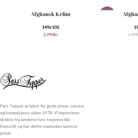
Afghansk Kelim
Afgha
LEGG I HANDLEKURV
LEGG I HANDLEKU
-27%
149x102
1
2,990
kr
5,990
Pars Tepper er kjent for gode priser, service
og kompetanse siden 1978. Vi importerer
direkte fra landene hvor teppene blir
fremstilt og har derfor markedes laveste
priser.