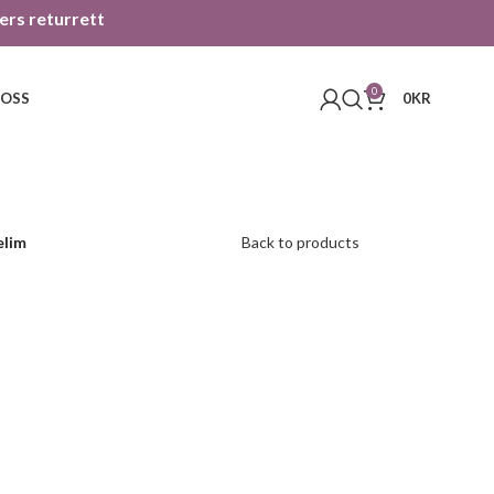
gers returrett
0
 OSS
0
KR
elim
Back to products