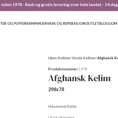
siden 1978 - Rask og gratis levering over hele landet - 14 da
TER OG PUFFER
KAMPANJER
VASK OG REPERASJON
OUTLET
BLOGG
OM
Hjem
Kelimer
Vevde Kelimer
Afghansk K
Produktnummer:
L978
Afghansk Kelim
298
x
78
Håndvevd Kelim
Ull på ullrenning