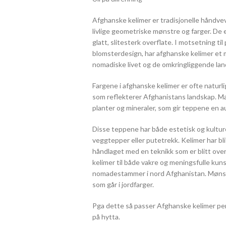
Afghanske kelimer er tradisjonelle håndve
livlige geometriske mønstre og farger. De e
glatt, slitesterk overflate. I motsetning ti
blomsterdesign, har afghanske kelimer et 
nomadiske livet og de omkringliggende la
Fargene i afghanske kelimer er ofte naturli
som reflekterer Afghanistans landskap. Ma
planter og mineraler, som gir teppene en a
Disse teppene har både estetisk og kultur
veggtepper eller putetrekk. Kelimer har bli
håndlaget med en teknikk som er blitt ove
kelimer til både vakre og meningsfulle kun
nomadestammer i nord Afghanistan. Mønst
som går i jordfarger.
Pga dette så passer Afghanske kelimer pe
på hytta.