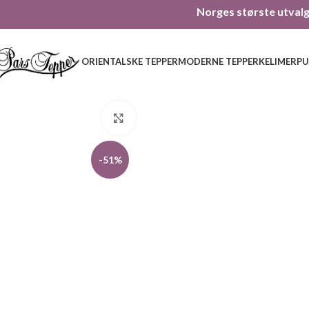
Norges største utvalg 
ORIENTALSKE TEPPER
MODERNE TEPPER
KELIMER
PU
Click to enlarge
-51%