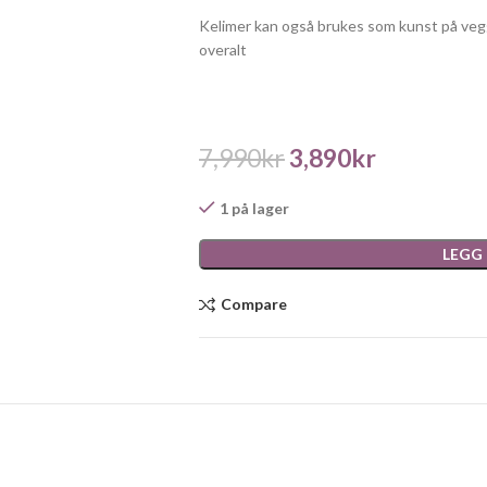
Kelimer kan også brukes som kunst på vegg 
overalt
7,990
kr
3,890
kr
1 på lager
LEGG
Compare