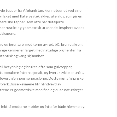
vde tepper fra Afghanistan, kjennetegnet ved sine
r laget med flate vevteknikker, uten luv, som gir en
l persiske tepper, som ofte har detaljerte
mer rustikt og geometrisk utseende, inspirert av det
ndskapene.
ge og jordnære, med toner av rød, blå, brun og krem,
nge kelimer er farget med naturlige pigmenter fra
utentisk og varig skjønnhet.
ell betydning og brukes ofte som gulvtepper,
tt populære internasjonalt, og hvert stykke er unikt,
rlevert gjennom generasjoner. Dette gjør afghanske
stverk.Disse kelimene blir håndvevd av
rene er geometriske med fine og duse naturfarger
rfekt til moderne møbler og interiør både hjemme og