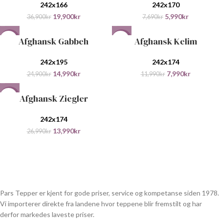
242x166
242x170
19,900
kr
5,990
kr
36,900
kr
7,690
kr
Afghansk Gabbeh
Afghansk Kelim
-40%
-33%
242x195
242x174
14,990
kr
7,990
kr
24,900
kr
11,990
kr
Afghansk Ziegler
-48%
242x174
13,990
kr
26,990
kr
Pars Tepper er kjent for gode priser, service og kompetanse siden 1978.
Vi importerer direkte fra landene hvor teppene blir fremstilt og har
derfor markedes laveste priser.