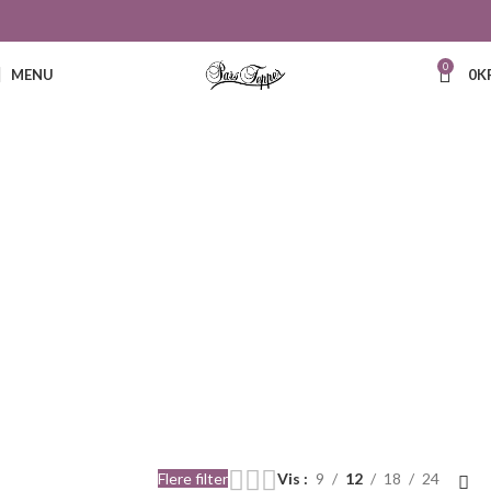
0
MENU
0
K
242
Flere filter
Vis
9
12
18
24