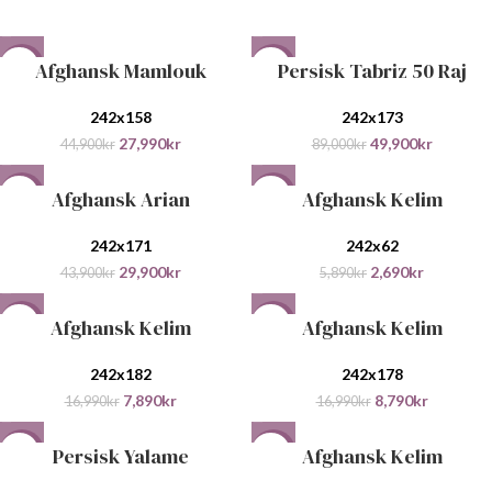
Afghansk Mamlouk
Persisk Tabriz 50 Raj
-38%
-44%
242x158
242x173
27,990
kr
49,900
kr
44,900
kr
89,000
kr
Afghansk Arian
Afghansk Kelim
-32%
-54%
242x171
242x62
29,900
kr
2,690
kr
43,900
kr
5,890
kr
Afghansk Kelim
Afghansk Kelim
-54%
-48%
242x182
242x178
7,890
kr
8,790
kr
16,990
kr
16,990
kr
Persisk Yalame
Afghansk Kelim
-46%
-22%