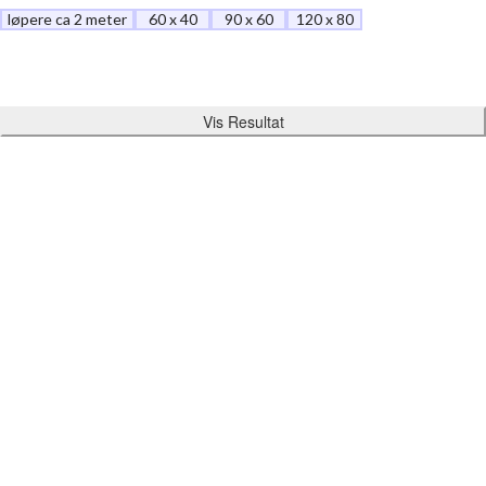
løpere ca 2 meter
60 x 40
90 x 60
120 x 80
Vis Resultat