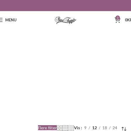
0
MENU
0
K
245
Flere filter
Vis
9
12
18
24