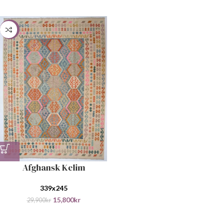
-47%
Afghansk Kelim
339x245
15,800
kr
29,900
kr