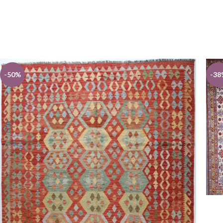
-50%
-38
LEGG