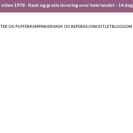
siden 1978 - Rask og gratis levering over hele landet - 14 da
TER OG PUFFER
KAMPANJER
VASK OG REPERASJON
OUTLET
BLOGG
OM
213