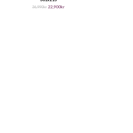
22,900
kr
36,990
kr