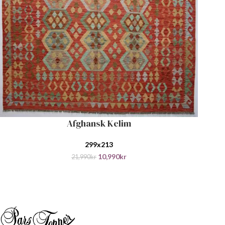
Afghansk Kelim
LEGG I HANDLEKURV
299x213
10,990
kr
21,990
kr