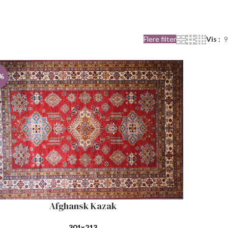
Flere filter
Vis
9
%
Afghansk Kazak
 I HANDLEKURV
301x213