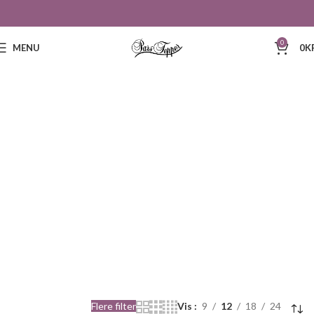
0
MENU
0
K
179
Flere filter
Vis
9
12
18
24