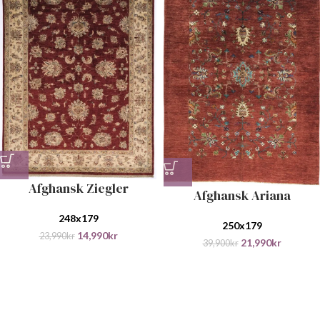
Afghansk Ziegler
Afghansk Ariana
248x179
250x179
14,990
kr
23,990
kr
21,990
kr
39,900
kr