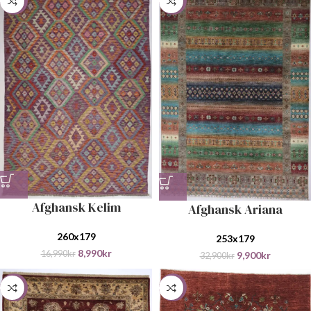
-47%
-70%
Afghansk Kelim
Afghansk Ariana
260x179
253x179
8,990
kr
16,990
kr
9,900
kr
32,900
kr
-38%
-45%