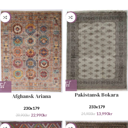
-42%
-44%
Pakistansk Bokara
Afghansk Ariana
233x179
230x179
13,990
kr
24,900
kr
22,990
kr
39,900
kr