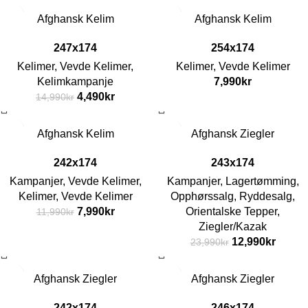
-70%
Afghansk Kelim
Afghansk Kelim
247x174
254x174
Kelimer
,
Vevde Kelimer
,
Kelimer
,
Vevde Kelimer
Kelimkampanje
7,990
kr
4,490
kr
14,990
kr
-33%
-46%
Afghansk Kelim
Afghansk Ziegler
242x174
243x174
Kampanjer
,
Vevde Kelimer
,
Kampanjer
,
Lagertømming
,
Kelimer
,
Vevde Kelimer
Opphørssalg
,
Ryddesalg
,
7,990
kr
Orientalske Tepper
,
11,990
kr
Ziegler/Kazak
12,990
kr
23,990
kr
-48%
Afghansk Ziegler
Afghansk Ziegler
242x174
246x174