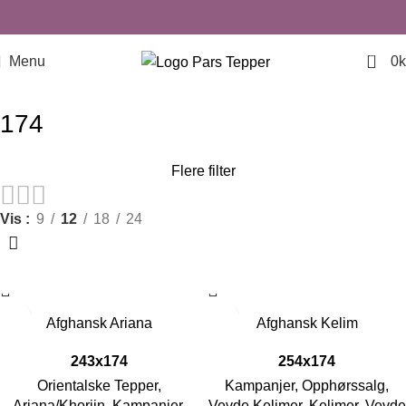
0
Menu
0
k
174
Flere filter
Vis
9
12
18
24
-45%
-53%
Afghansk Ariana
Afghansk Kelim
243x174
254x174
Orientalske Tepper
,
Kampanjer
,
Opphørssalg
,
Ariana/Khorjin
,
Kampanjer
,
Vevde Kelimer
,
Kelimer
,
Vevde