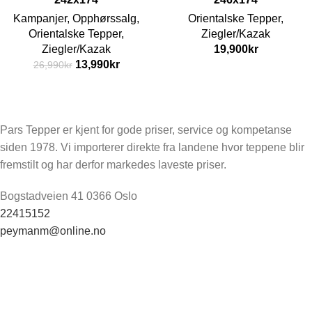
Kampanjer
,
Opphørssalg
,
Orientalske Tepper
,
Orientalske Tepper
,
Ziegler/Kazak
Ziegler/Kazak
19,900
kr
13,990
kr
26,990
kr
Pars Tepper er kjent for gode priser, service og kompetanse
siden 1978. Vi importerer direkte fra landene hvor teppene blir
fremstilt og har derfor markedes laveste priser.
Bogstadveien 41 0366 Oslo
22415152
peymanm@online.no