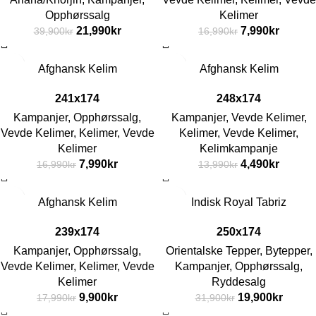
Opphørssalg
Kelimer
21,990
kr
7,990
kr
39,900
kr
16,990
kr
-53%
-68%
Afghansk Kelim
Afghansk Kelim
241x174
248x174
Kampanjer
,
Opphørssalg
,
Kampanjer
,
Vevde Kelimer
,
Vevde Kelimer
,
Kelimer
,
Vevde
Kelimer
,
Vevde Kelimer
,
Kelimer
Kelimkampanje
7,990
kr
4,490
kr
16,990
kr
13,990
kr
-45%
-38%
Afghansk Kelim
Indisk Royal Tabriz
239x174
250x174
Kampanjer
,
Opphørssalg
,
Orientalske Tepper
,
Bytepper
,
Vevde Kelimer
,
Kelimer
,
Vevde
Kampanjer
,
Opphørssalg
,
Kelimer
Ryddesalg
9,900
kr
19,900
kr
17,990
kr
31,900
kr