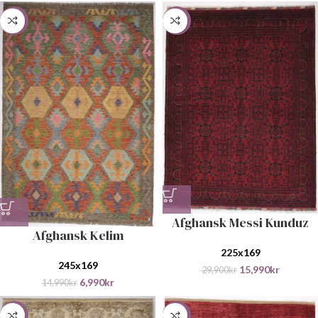
-53%
-47%
Afghansk Messi Kunduz
Afghansk Kelim
225x169
245x169
15,990
kr
29,900
kr
6,990
kr
14,990
kr
-33%
-26%