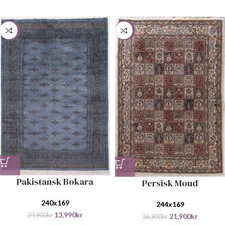
-44%
-41%
Pakistansk Bokara
Persisk Moud
240x169
244x169
13,990
kr
24,900
kr
21,900
kr
36,900
kr