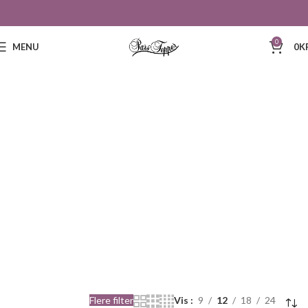
0
MENU
0
K
169
Flere filter
Vis
9
12
18
24