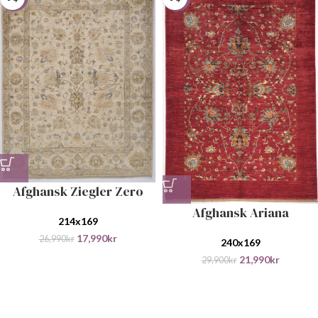
Afghansk Ziegler Zero
Afghansk Ariana
214x169
17,990
kr
26,990
kr
240x169
21,990
kr
29,900
kr