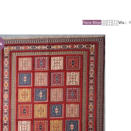
Flere filter
Vis
9
%