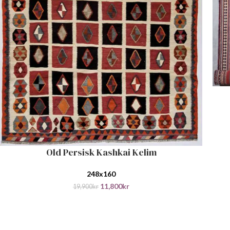
LEGG
Old Persisk Kashkai Kelim
LEGG I HANDLEKURV
248x160
11,800
kr
19,900
kr