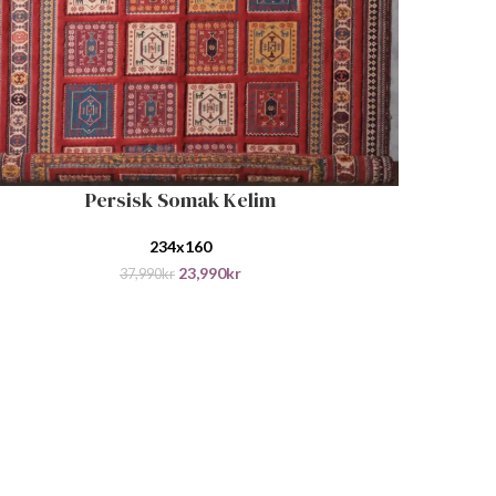
Persisk Somak Kelim
 I HANDLEKURV
234x160
23,990
kr
37,990
kr