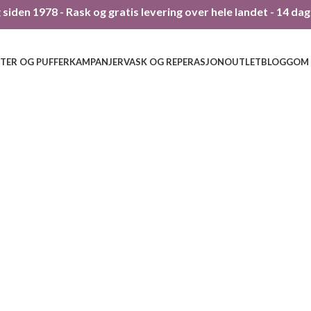
siden 1978 - Rask og gratis levering over hele landet - 14 da
TER OG PUFFER
KAMPANJER
VASK OG REPERASJON
OUTLET
BLOGG
OM
160