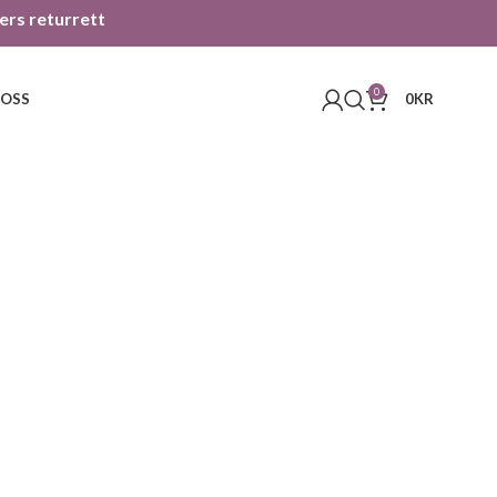
gers returrett
0
 OSS
0
KR