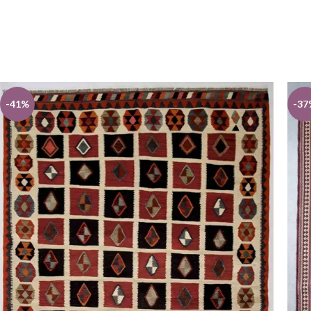
-41%
-37