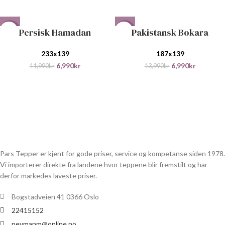
Persisk Hamadan
Pakistansk Bokara
-42%
-50%
233x139
187x139
6,990
kr
6,990
kr
11,990
kr
13,990
kr
Pars Tepper er kjent for gode priser, service og kompetanse siden 1978.
Vi importerer direkte fra landene hvor teppene blir fremstilt og har
derfor markedes laveste priser.
Bogstadveien 41 0366 Oslo
22415152
peymanm@online.no