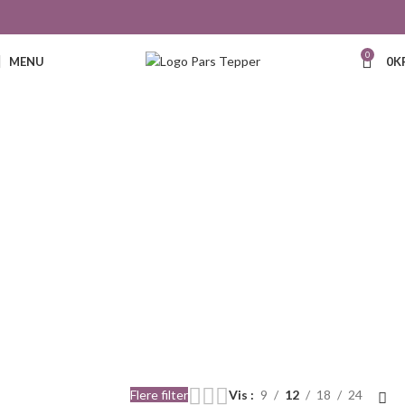
0
MENU
0
K
139
Flere filter
Vis
9
12
18
24