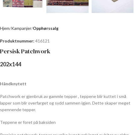
Hjem
Kampanjer
Opphørssalg
Produktnummer:
416121
Persisk Patchwork
202
x
144
Håndknytett
Patchwork er gjenbruk av gammle tepper , teppene blir kuttet i små
lapper som blir overfarget og sydd sammen igjen. Dette skaper meget
spennende tepper.
Teppene er foret på baksiden
Persiske patchwork-tepper er unike kunstverk laget av biter av eldre,