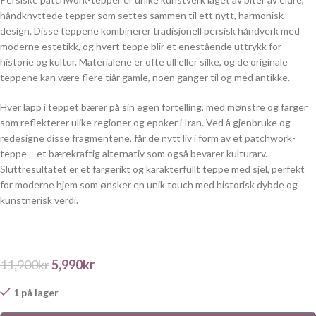
håndknyttede tepper som settes sammen til ett nytt, harmonisk
design. Disse teppene kombinerer tradisjonell persisk håndverk med
moderne estetikk, og hvert teppe blir et enestående uttrykk for
historie og kultur. Materialene er ofte ull eller silke, og de originale
teppene kan være flere tiår gamle, noen ganger til og med antikke.
Hver lapp i teppet bærer på sin egen fortelling, med mønstre og farger
som reflekterer ulike regioner og epoker i Iran. Ved å gjenbruke og
redesigne disse fragmentene, får de nytt liv i form av et patchwork-
teppe – et bærekraftig alternativ som også bevarer kulturarv.
Sluttresultatet er et fargerikt og karakterfullt teppe med sjel, perfekt
for moderne hjem som ønsker en unik touch med historisk dybde og
kunstnerisk verdi.
11,900
kr
5,990
kr
1 på lager