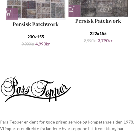
Persisk Patchwork
Persisk Patchwork
222x155
230x155
3,790
kr
8,990
kr
4,990
kr
9,900
kr
Pars Tepper er kjent for gode priser, service og kompetanse siden 1978.
Vi importerer direkte fra landene hvor teppene blir fremstilt og har