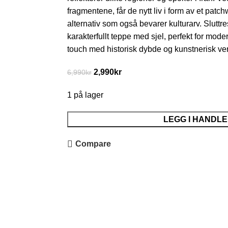
fragmentene, får de nytt liv i form av et patc
alternativ som også bevarer kulturarv. Sluttres
karakterfullt teppe med sjel, perfekt for mo
touch med historisk dybde og kunstnerisk ver
2,990
kr
6,990
kr
1 på lager
LEGG I HANDL
Compare