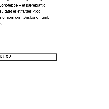
hwork-teppe – et bærekraftig
ultatet er et fargerikt og
derne hjem som ønsker en unik
di.
EKURV