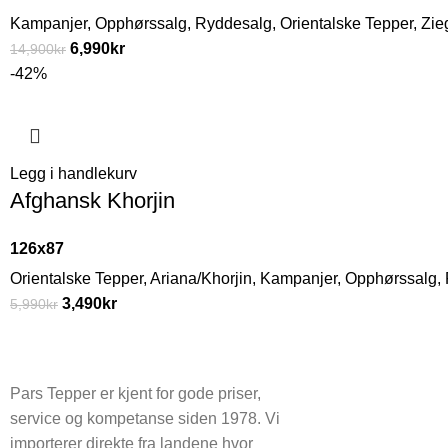
Kampanjer
,
Opphørssalg
,
Ryddesalg
,
Orientalske Tepper
,
Zie
6,990
kr
14,900
kr
-42%
Legg i handlekurv
Afghansk Khorjin
126x87
Orientalske Tepper
,
Ariana/Khorjin
,
Kampanjer
,
Opphørssalg
,
3,490
kr
5,990
kr
Pars Tepper er kjent for gode priser,
service og kompetanse siden 1978. Vi
importerer direkte fra landene hvor