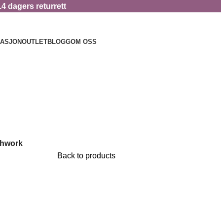
14 dagers returrett
RASJON
OUTLET
BLOGG
OM OSS
chwork
Back to products