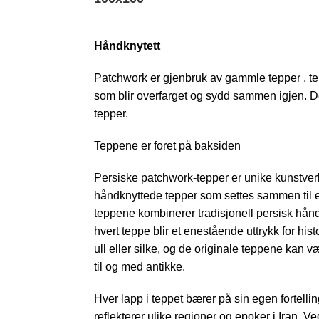
Håndknytett
Patchwork er gjenbruk av gammle tepper , tep
som blir overfarget og sydd sammen igjen. 
tepper.
Teppene er foret på baksiden
Persiske patchwork-tepper er unike kunstverk 
håndknyttede tepper som settes sammen til e
teppene kombinerer tradisjonell persisk hån
hvert teppe blir et enestående uttrykk for hist
ull eller silke, og de originale teppene kan v
til og med antikke.
Hver lapp i teppet bærer på sin egen fortell
reflekterer ulike regioner og epoker i Iran. 