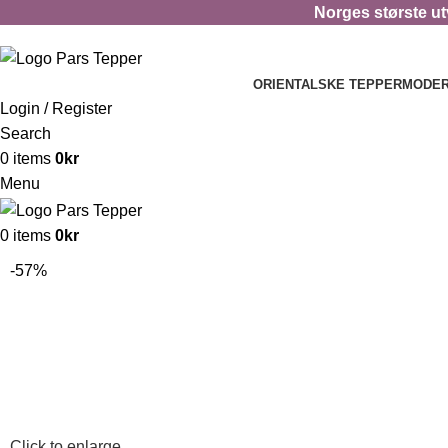
Norges største utv
ORIENTALSKE TEPPER
MODER
Login / Register
Search
0
items
0
kr
Menu
0
items
0
kr
-57%
Click to enlarge