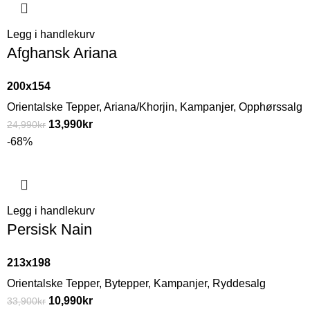
Legg i handlekurv
Afghansk Ariana
200x154
Orientalske Tepper
,
Ariana/Khorjin
,
Kampanjer
,
Opphørssalg
13,990
kr
24,990
kr
-68%
Legg i handlekurv
Persisk Nain
213x198
Orientalske Tepper
,
Bytepper
,
Kampanjer
,
Ryddesalg
10,990
kr
33,900
kr