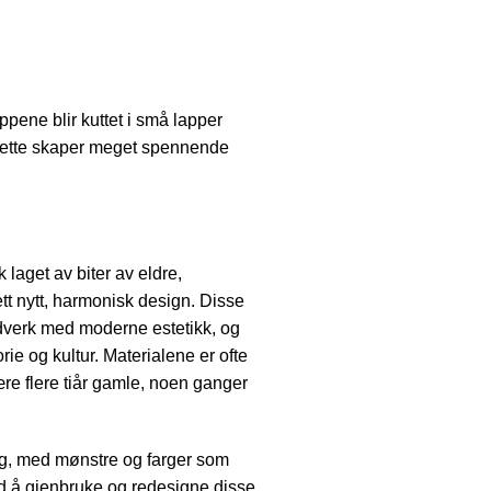
pene blir kuttet i små lapper
Dette skaper meget spennende
laget av biter av eldre,
tt nytt, harmonisk design. Disse
dverk med moderne estetikk, og
orie og kultur. Materialene er ofte
ære flere tiår gamle, noen ganger
ing, med mønstre og farger som
Ved å gjenbruke og redesigne disse