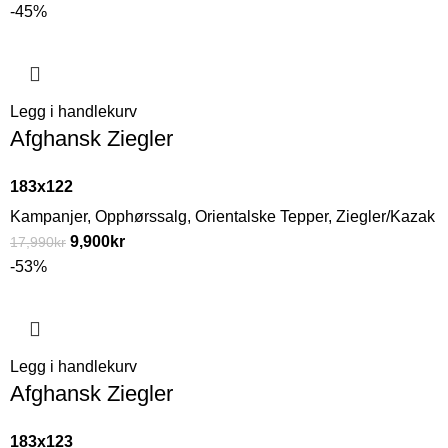
-45%
Legg i handlekurv
Afghansk Ziegler
183x122
Kampanjer
,
Opphørssalg
,
Orientalske Tepper
,
Ziegler/Kazak
9,900
kr
17,990
kr
-53%
Legg i handlekurv
Afghansk Ziegler
183x123