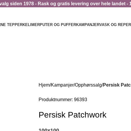
alg siden 1978 - Rask og gratis levering over hele landet - 
NE TEPPER
KELIMER
PUTER OG PUFFER
KAMPANJER
VASK OG REPE
Hjem
Kampanjer
Opphørssalg
Persisk Pat
Produktnummer:
96393
Persisk Patchwork
100
x
100