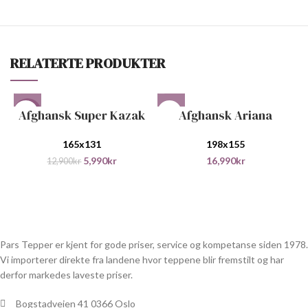
RELATERTE PRODUKTER
Afghansk Super Kazak
Afghansk Ariana
-54%
165x131
198x155
5,990
kr
16,990
kr
12,900
kr
Pars Tepper er kjent for gode priser, service og kompetanse siden 1978.
Vi importerer direkte fra landene hvor teppene blir fremstilt og har
derfor markedes laveste priser.
Bogstadveien 41 0366 Oslo