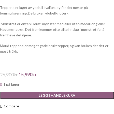
Teppene er laget av god ull kvalitet og for det meste på
bommullsrenning.De bruker «dobellknuter».
Mønstret er enten Herati mønster med eller uten medalliong eller
Hagemønstret. Det fremkommer ofte silkeinnslag i mønstret for å
fremheve detaljene.
Moud teppene er meget gode brukstepper, og kan brukes der det er
mest tråkk.
26,900
kr
15,990
kr
1 på lager
LEGG I HANDLEKURV
Compare