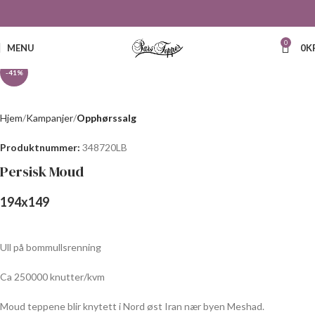
Click to enlarge
0
MENU
0
K
-41%
Hjem
Kampanjer
Opphørssalg
Produktnummer:
348720LB
Persisk Moud
194
x
149
Ull på bommullsrenning
Ca 250000 knutter/kvm
Moud teppene blir knytett i Nord øst Iran nær byen Meshad.