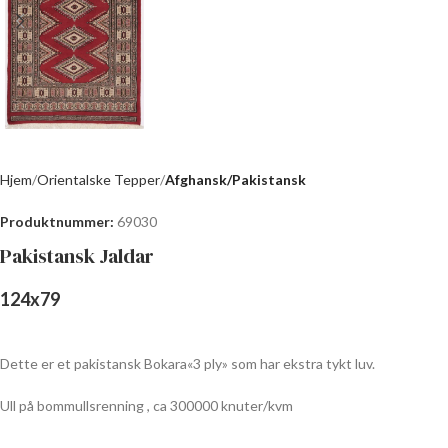
Hjem
Orientalske Tepper
Afghansk/Pakistansk
Produktnummer:
69030
Pakistansk Jaldar
124
x
79
Dette er et pakistansk Bokara«3 ply» som har ekstra tykt luv.
Ull på bommullsrenning , ca 300000 knuter/kvm