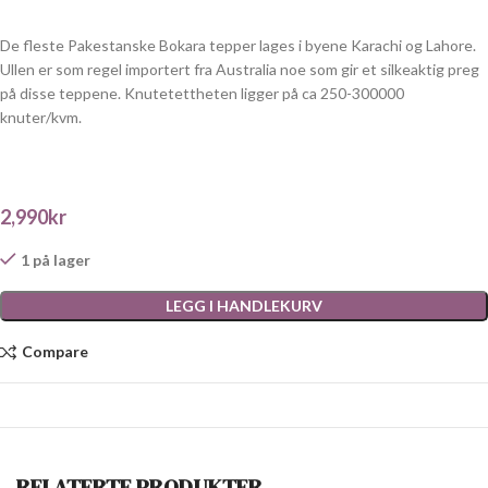
De fleste Pakestanske Bokara tepper lages i byene Karachi og Lahore.
Ullen er som regel importert fra Australia noe som gir et silkeaktig preg
på disse teppene. Knutetettheten ligger på ca 250-300000
knuter/kvm.
2,990
kr
1 på lager
LEGG I HANDLEKURV
Compare
RELATERTE PRODUKTER