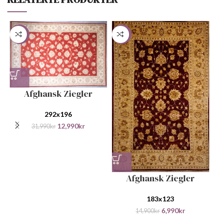
-59%
-53%
Afghansk Ziegler
292x196
12,990
kr
31,990
kr
Afghansk Ziegler
183x123
6,990
kr
14,900
kr