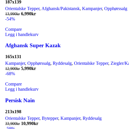
187x139
Orientalske Tepper
,
Afghansk/Pakistansk
,
Kampanjer
,
Opphørssalg
6,990
kr
13,990
kr
-54%
Compare
Legg i handlekurv
Afghansk Super Kazak
165x131
Kampanjer
,
Opphørssalg
,
Ryddesalg
,
Orientalske Tepper
,
Ziegler/K
5,990
kr
12,900
kr
-68%
Compare
Legg i handlekurv
Persisk Nain
213x198
Orientalske Tepper
,
Bytepper
,
Kampanjer
,
Ryddesalg
10,990
kr
33,900
kr
-59%