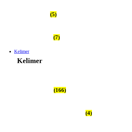
Designtepper
(5)
Berber Tepper
(7)
Kelimer
Kelimer
Vevde Kelimer
(166)
Kelim vesker og ryggsekker
(4)