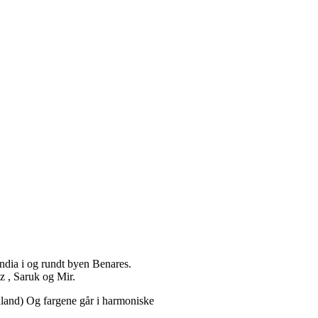
 India i og rundt byen Benares.
iz , Saruk og Mir.
aland) Og fargene går i harmoniske