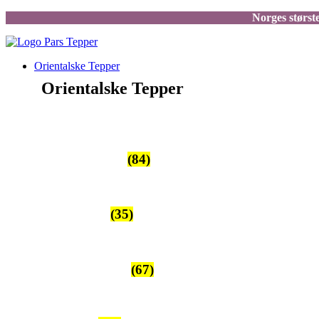
Norges største
Orientalske Tepper
Orientalske Tepper
Ziegler/Kazak
(84)
Silketepper
(35)
Nomadetepper
(67)