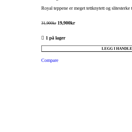
Royal teppene er meget tettknytett og slitesterke
19,900
kr
31,900
kr
1 på lager
LEGG I HANDL
Compare