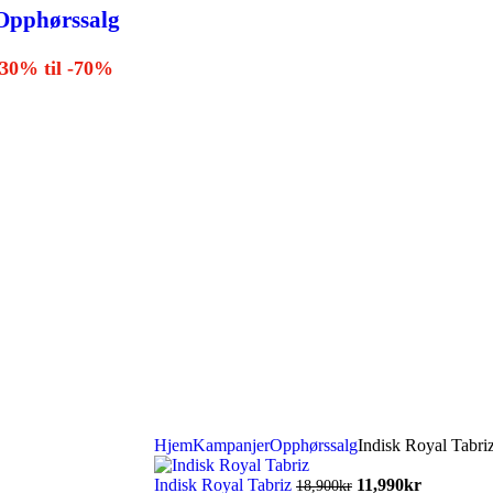
Opphørssalg
-30% til -70%
Hjem
Kampanjer
Opphørssalg
Indisk Royal Tabri
Indisk Royal Tabriz
11,990
kr
18,900
kr