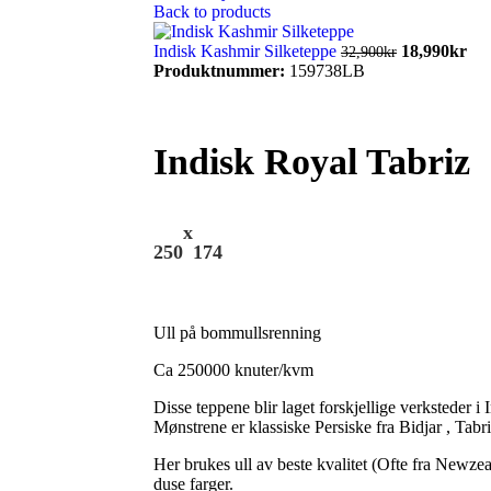
Back to products
Indisk Kashmir Silketeppe
18,990
kr
32,900
kr
Produktnummer:
159738LB
Indisk Royal Tabriz
x
250
174
Ull på bommullsrenning
Ca 250000 knuter/kvm
Disse teppene blir laget forskjellige verksteder i
Mønstrene er klassiske Persiske fra Bidjar , Tabr
Her brukes ull av beste kvalitet (Ofte fra Newze
duse farger.