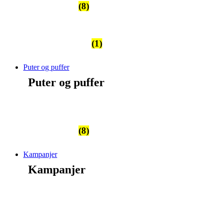
Kelim Puter
(8)
Kelim moderne
(1)
Puter og puffer
Puter og puffer
Kelim Puter
(8)
Kampanjer
Kampanjer