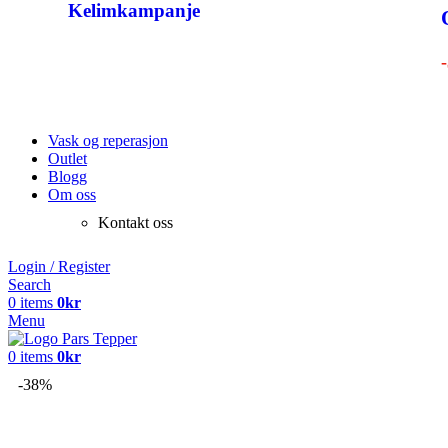
Kelimkampanje
Vask og reperasjon
Outlet
Blogg
Om oss
Kontakt oss
Login / Register
Search
0
items
0
kr
Menu
0
items
0
kr
-38%