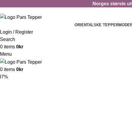
Norges største utv
ORIENTALSKE TEPPER
MODER
Login / Register
Search
0
items
0
kr
Menu
0
items
0
kr
37%