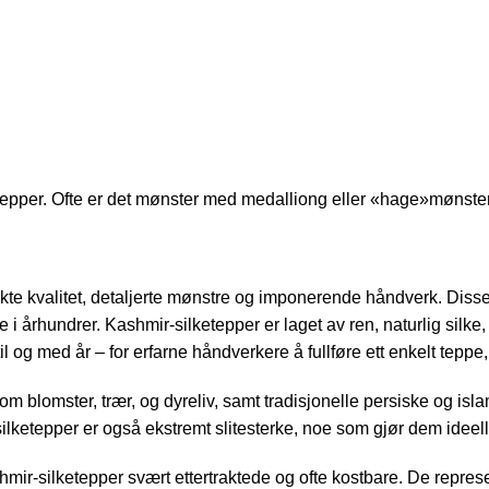
tepper. Ofte er det mønster med medalliong eller «hage»mønster
søkte kvalitet, detaljerte mønstre og imponerende håndverk. Di
e i århundrer. Kashmir-silketepper er laget av ren, naturlig sil
til og med år – for erfarne håndverkere å fullføre ett enkelt tep
, som blomster, trær, og dyreliv, samt tradisjonelle persiske og 
ilketepper er også ekstremt slitesterke, noe som gjør dem ideel
r-silketepper svært ettertraktede og ofte kostbare. De represe