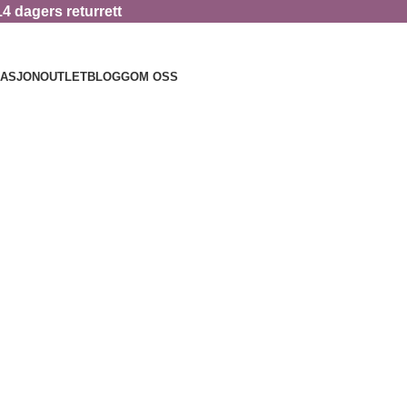
14 dagers returrett
RASJON
OUTLET
BLOGG
OM OSS