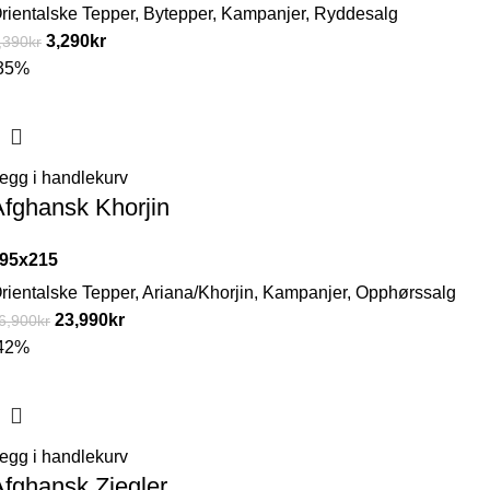
rientalske Tepper
,
Bytepper
,
Kampanjer
,
Ryddesalg
3,290
kr
,390
kr
35%
egg i handlekurv
Afghansk Khorjin
95x215
rientalske Tepper
,
Ariana/Khorjin
,
Kampanjer
,
Opphørssalg
23,990
kr
6,900
kr
42%
egg i handlekurv
Afghansk Ziegler