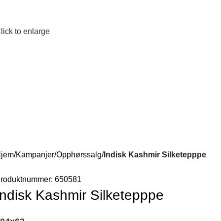
lick to enlarge
jem
Kampanjer
Opphørssalg
Indisk Kashmir Silketepppe
roduktnummer:
650581
Indisk Kashmir Silketepppe