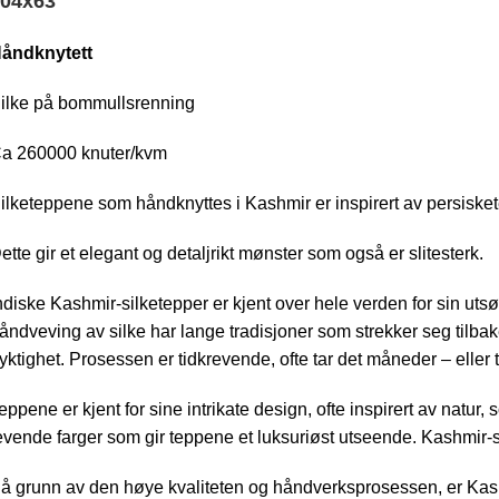
04
x
63
åndknytett
ilke på bommullsrenning
a 260000 knuter/kvm
ilketeppene som håndknyttes i Kashmir er inspirert av persiske
ette gir et elegant og detaljrikt mønster som også er slitesterk.
ndiske Kashmir-silketepper er kjent over hele verden for sin ut
åndveving av silke har lange tradisjoner som strekker seg tilbak
yktighet. Prosessen er tidkrevende, ofte tar det måneder – eller 
eppene er kjent for sine intrikate design, ofte inspirert av natur
evende farger som gir teppene et luksuriøst utseende. Kashmir-s
å grunn av den høye kvaliteten og håndverksprosessen, er Kashmi