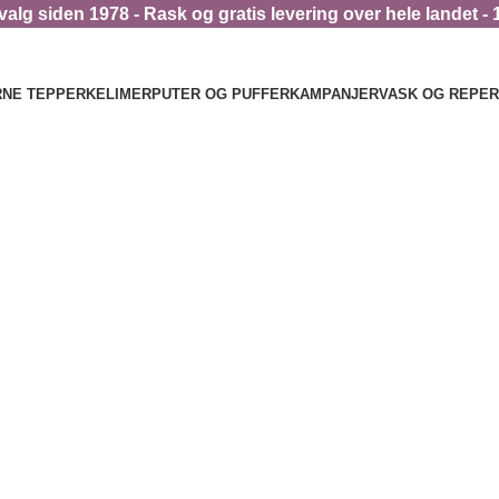
alg siden 1978 - Rask og gratis levering over hele landet - 
NE TEPPER
KELIMER
PUTER OG PUFFER
KAMPANJER
VASK OG REPE