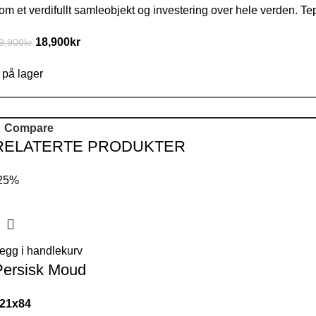
om et verdifullt samleobjekt og investering over hele verden. Te
18,900
kr
9,900
kr
 på lager
Compare
RELATERTE PRODUKTER
25%
egg i handlekurv
Persisk Moud
21x84