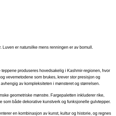
. Luven er natursilke mens renningen er av bomull.
sse teppene produseres hovedsakelig i Kashmir-regionen, hvor
ke, og vevemetodene som brukes, krever stor presisjon og
pe, avhengig av kompleksiteten i mønsteret og størrelsen.
islamske geometriske mønstre. Fargepaletten inkluderer rike,
le som både dekorative kunstverk og funksjonelle gulvtepper.
nterer en kombinasjon av kunst, kultur og historie, og regnes