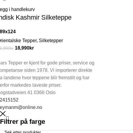
egg i handlekurv
Indisk Kashmir Silketeppe
89x124
rientalske Tepper
,
Silketepper
18,990
kr
9,990
kr
ars Tepper er kjent for gode priser, service og
ompetanse siden 1978. Vi importerer direkte
ra landene hvor teppene blir fremstilt og har
erfor markedes laveste priser.
ogstadveien 41 0366 Oslo
2415152
eymanm@online.no
Filtrer på farge