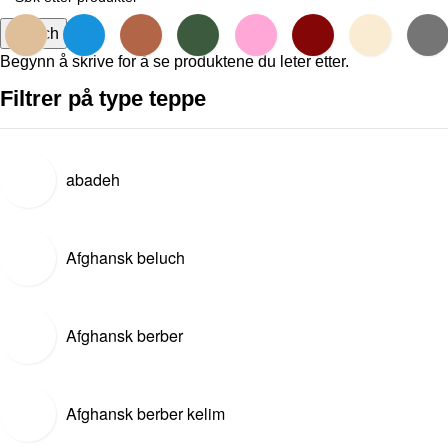
Search
Begynn å skrive for å se produktene du leter etter.
Filtrer på type teppe
abadeh
Afghansk beluch
Afghansk berber
Afghansk berber kelim