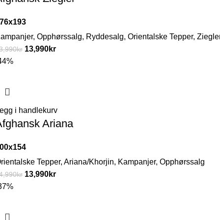
76x193
ampanjer
,
Opphørssalg
,
Ryddesalg
,
Orientalske Tepper
,
Ziegle
13,990
kr
3,990
kr
44%
egg i handlekurv
Afghansk Ariana
00x154
rientalske Tepper
,
Ariana/Khorjin
,
Kampanjer
,
Opphørssalg
13,990
kr
4,990
kr
37%